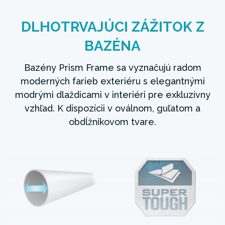
DLHOTRVAJÚCI ZÁŽITOK Z
BAZÉNA
Bazény Prism Frame sa vyznačujú radom
moderných farieb exteriéru s elegantnými
modrými dlaždicami v interiéri pre exkluzívny
vzhľad. K dispozícii v oválnom, guľatom a
obdĺžnikovom tvare.