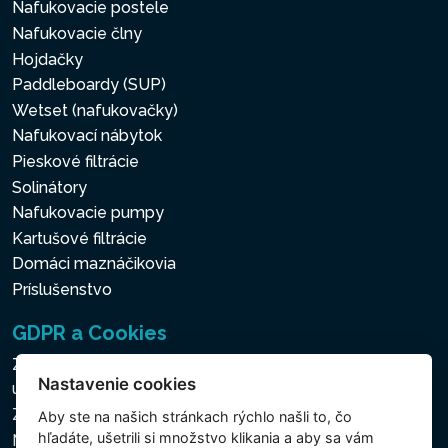
Nafukovacie postele
Nafukovacie člny
Hojdačky
Paddleboardy (SUP)
Wetset (nafukovačky)
Nafukovací nábytok
Pieskové filtrácie
Solinátory
Nafukovacie pumpy
Kartušové filtrácie
Domáci maznáčikovia
Príslušenstvo
GDPR a Cookies
Zásady ochrany osobných a ďalších spracovávaných
Nastavenie cookies
údajov
Zásady používania súborov cookies
Aby ste na našich stránkach rýchlo našli to, čo
hľadáte, ušetrili si množstvo klikania a aby sa vám
Nastavenie cookies