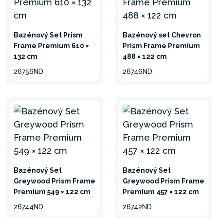
MATERIÁL ODOLNÝ
PROTI POŠKODENIU
Bazénový Set Prism
Bazénový set Chevron
SuperTough™ 3-vrstvový
Frame Premium 610 ×
Prism Frame Premium
PVC použitý na výrobu plášťa
132 cm
488 × 122 cm
zaisťuje väčšiu odolnosť.
26756ND
26746ND
ODOLNÉ A DLHODOBO
VYUŽÍVATEĽNÉ
BAZÉNY
Dokonalý súlad medzi
praktickosťou a štýlom.
Bazénový Set
Bazénový Set
Optimálny pomer medzi
Greywood Prism Frame
Greywood Prism Frame
cenou a výkonom.
Premium 549 × 122 cm
Premium 457 × 122 cm
26744ND
26742ND