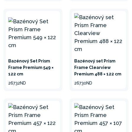
TECHNOLÓGIA HYDRO
AERATION™
Filtračné pumpy Intex
dokonale filtrujú vodu a
zaisťujú jej čistotu a
priezračnosť vďaka
technológii Hydro Aeration™.
Bazénový Set Prism
Bazénový set Prism
Frame Premium 549 ×
Frame Clearview
122 cm
Premium 488 × 122 cm
26732ND
26730ND
minimalizovať