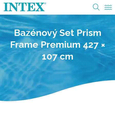
Bazénový Set Prism
Frame Premium 427 ×
107 cm