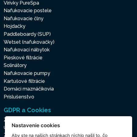
Vírivky PureSpa
Nafukovacie postele
Nafukovacie člny
Hojdačky
Paddleboardy (SUP)
Wetset (nafukovačky)
Nafukovací nábytok
Pieskové filtrácie
Solinátory
Nafukovacie pumpy
Kartušové filtrácie
Domáci maznáčikovia
Príslušenstvo
GDPR a Cookies
Zásady ochrany osobných a ďalších spracovávaných
Nastavenie cookies
údajov
Zásady používania súborov cookies
Aby ste na našich stránkach rýchlo našli to, čo