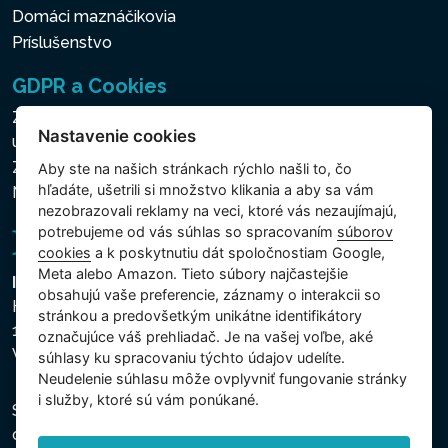
Domáci maznáčikovia
Príslušenstvo
GDPR a Cookies
Zásady ochrany osobných a ďalších spracovávaných
Nastavenie cookies
údajov
Zásady používania súborov cookies
Aby ste na našich stránkach rýchlo našli to, čo
hľadáte, ušetrili si množstvo klikania a aby sa vám
Nastavenie cookies
nezobrazovali reklamy na veci, ktoré vás nezaujímajú,
potrebujeme od vás súhlas so spracovaním
súborov
cookies
a k poskytnutiu dát spoločnostiam Google,
Meta alebo Amazon. Tieto súbory najčastejšie
Intex Trading, s.r.o.
obsahujú vaše preferencie, záznamy o interakcii so
Hradecká 2526/3
stránkou a predovšetkým unikátne identifikátory
130 00 Praha 3
označujúce váš prehliadač. Je na vašej voľbe, aké
Vinohrady - Česká republika
súhlasy ku spracovaniu týchto údajov udelíte.
Neudelenie súhlasu mȏže ovplyvniť fungovanie stránky
i služby, ktoré sú vám ponúkané.
Spoločnosť je zapísaná na Mestskom súde v Prahe,
oddiel C, vložka 74759, IČO 26150808, DIČ CZ26150808.