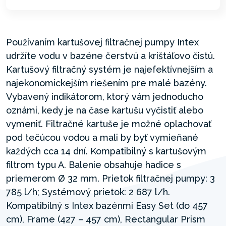
Používaním kartušovej filtračnej pumpy Intex
udržíte vodu v bazéne čerstvú a krištáľovo čistú.
Kartušový filtračný systém je najefektívnejším a
najekonomickejším riešením pre malé bazény.
Vybavený indikátorom, ktorý vám jednoducho
oznámi, kedy je na čase kartušu vyčistiť alebo
vymeniť. Filtračné kartuše je možné oplachovať
pod tečúcou vodou a mali by byť vymieňané
každých cca 14 dní. Kompatibilný s kartušovým
filtrom typu A. Balenie obsahuje hadice s
priemerom Ø 32 mm. Prietok filtračnej pumpy: 3
785 l/h; Systémový prietok: 2 687 l/h.
Kompatibilný s Intex bazénmi Easy Set (do 457
cm), Frame (427 – 457 cm), Rectangular Prism