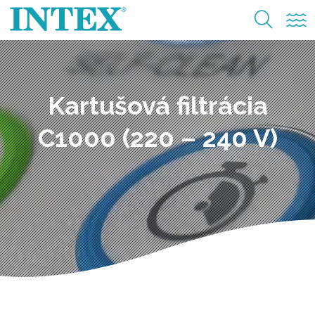
Kartušová filtrácia
C1000 (220 – 240 V)