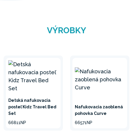
vykúzlia z každej miestnosti štýlovo elegantné
miesto.
VÝROBKY
Detská nafukovacia
posteľ Kidz Travel Bed
Nafukovacia zaoblená
Set
pohovka Curve
66811NP
66571NP