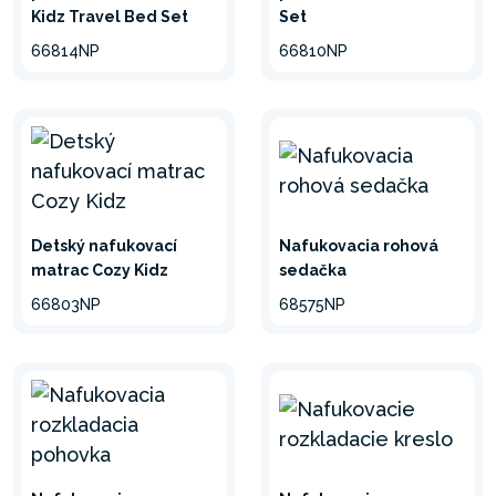
Kidz Travel Bed Set
Set
minimalizovať
66814NP
66810NP
Detský nafukovací
Nafukovacia rohová
matrac Cozy Kidz
sedačka
66803NP
68575NP