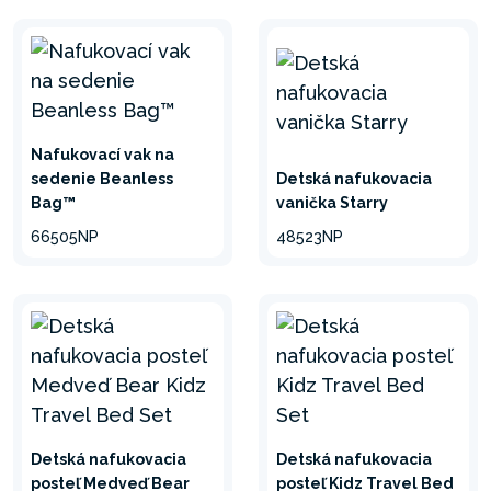
Nafukovací vak na
sedenie Beanless
Detská nafukovacia
Bag™
vanička Starry
66505NP
48523NP
Tieto krásne navrhnuté kúsky sú luxusné a pritom
pohodlné. Ležérne a pohodlné pohovky sú
navrhnuté s hlbokými sedadlami a širokými
podrúčkami a navyše sú aerodynamické pre
sofistikovanú príťažlivosť.
Detská nafukovacia
Detská nafukovacia
posteľ Medveď Bear
posteľ Kidz Travel Bed