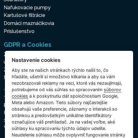
Nafukovacie pumpy
Kartušové filtrácie
Domáci maznáčikovia
Príslušenstvo
GDPR a Cookies
Zásady ochrany osobných a ďalších spracovávaných
Nastavenie cookies
údajov
Zásady používania súborov cookies
Aby ste na našich stránkach rýchlo našli to, čo
hľadáte, ušetrili si množstvo klikania a aby sa vám
Nastavenie cookies
nezobrazovali reklamy na veci, ktoré vás nezaujímajú,
potrebujeme od vás súhlas so spracovaním
súborov
cookies
a k poskytnutiu dát spoločnostiam Google,
Meta alebo Amazon. Tieto súbory najčastejšie
Intex Trading, s.r.o.
obsahujú vaše preferencie, záznamy o interakcii so
Hradecká 2526/3
stránkou a predovšetkým unikátne identifikátory
130 00 Praha 3
označujúce váš prehliadač. Je na vašej voľbe, aké
Vinohrady - Česká republika
súhlasy ku spracovaniu týchto údajov udelíte.
Neudelenie súhlasu mȏže ovplyvniť fungovanie stránky