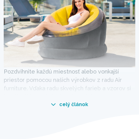
Pozdvihnite každú miestnosť alebo vonkajší
priestor pomocou našich výrobkov z radu Air
furniture. Vďaka radu skvelých farieb a vzorov si
každý nájde svoj obľúbený produkt.
celý článok
Moderné a štýlové transparentné kresielka