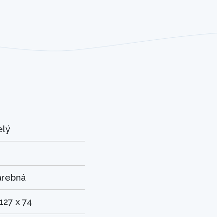
elý
arebná
 127 x 74