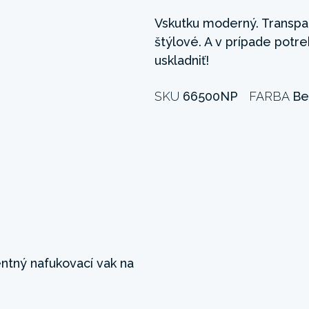
Vskutku moderný. Transpa
štýlové. A v prípade potr
uskladniť!
SKU
66500NP
FARBA
Be