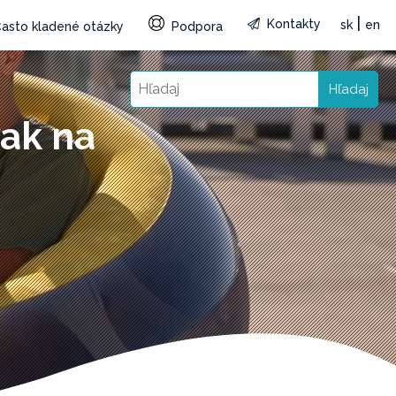
|
Kontakty
sk
en
asto kladené otázky
Podpora
Hľadaj
vak na