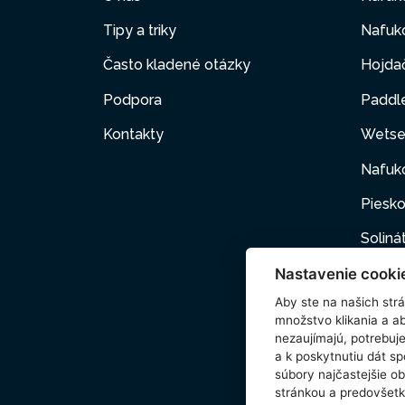
Tipy a triky
Nafuko
Často kladené otázky
Hojda
Podpora
Paddl
Kontakty
Wetse
Nafuk
Piesko
Soliná
Nastavenie cooki
Nafuk
Aby ste na našich strán
Kartuš
množstvo klikania a a
nezaujímajú, potrebu
Domác
a k poskytnutiu dát s
súbory najčastejšie ob
Príslu
stránkou a predovšetk