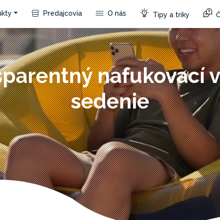
kty
Predajcovia
O nás
Tipy a triky
Č
parentný nafukovací 
sedenie