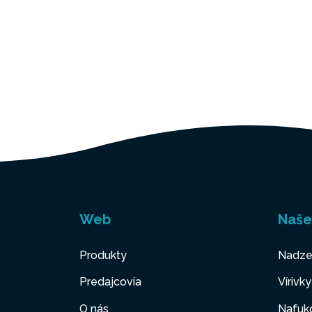
Web
Naše
Produkty
Nadze
Predajcovia
Vírivk
O nás
Nafuk