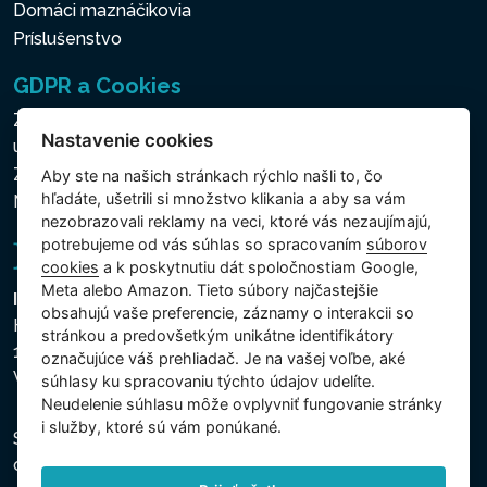
Domáci maznáčikovia
Príslušenstvo
GDPR a Cookies
Zásady ochrany osobných a ďalších spracovávaných
Nastavenie cookies
údajov
Zásady používania súborov cookies
Aby ste na našich stránkach rýchlo našli to, čo
hľadáte, ušetrili si množstvo klikania a aby sa vám
Nastavenie cookies
nezobrazovali reklamy na veci, ktoré vás nezaujímajú,
potrebujeme od vás súhlas so spracovaním
súborov
cookies
a k poskytnutiu dát spoločnostiam Google,
Meta alebo Amazon. Tieto súbory najčastejšie
Intex Trading, s.r.o.
obsahujú vaše preferencie, záznamy o interakcii so
Hradecká 2526/3
stránkou a predovšetkým unikátne identifikátory
130 00 Praha 3
označujúce váš prehliadač. Je na vašej voľbe, aké
Vinohrady - Česká republika
súhlasy ku spracovaniu týchto údajov udelíte.
Neudelenie súhlasu mȏže ovplyvniť fungovanie stránky
i služby, ktoré sú vám ponúkané.
Spoločnosť je zapísaná na Mestskom súde v Prahe,
oddiel C, vložka 74759, IČO 26150808, DIČ CZ26150808.