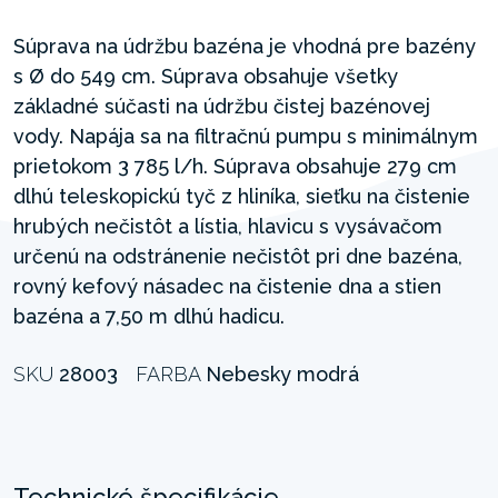
Súprava na údržbu bazéna je vhodná pre bazény
s Ø do 549 cm. Súprava obsahuje všetky
základné súčasti na údržbu čistej bazénovej
vody. Napája sa na filtračnú pumpu s minimálnym
prietokom 3 785 l/h. Súprava obsahuje 279 cm
dlhú teleskopickú tyč z hliníka, sieťku na čistenie
hrubých nečistôt a lístia, hlavicu s vysávačom
určenú na odstránenie nečistôt pri dne bazéna,
rovný kefový násadec na čistenie dna a stien
bazéna a 7,50 m dlhú hadicu.
SKU
28003
FARBA
Nebesky modrá
Technické špecifikácie