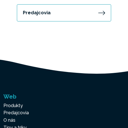
Predajcovia
Web
Produkty
Predajcovia
O nás
Tipy a triky