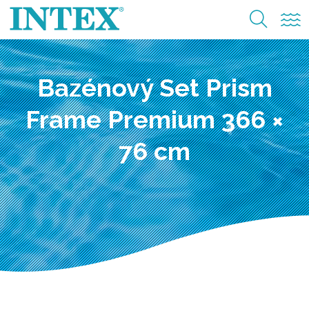
Bazénový Set Prism
Frame Premium 366 ×
76 cm