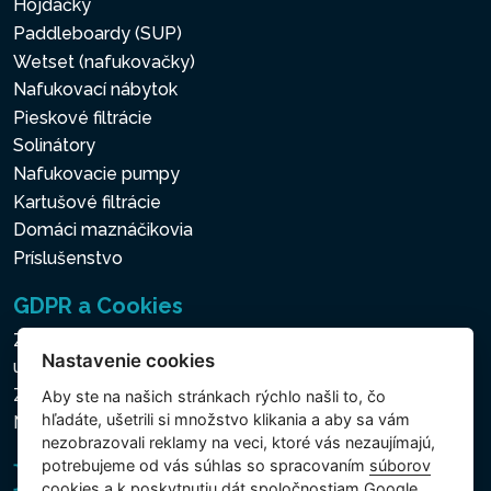
Hojdačky
Paddleboardy (SUP)
Wetset (nafukovačky)
Nafukovací nábytok
Pieskové filtrácie
Solinátory
Nafukovacie pumpy
Kartušové filtrácie
Domáci maznáčikovia
Príslušenstvo
GDPR a Cookies
Zásady ochrany osobných a ďalších spracovávaných
Nastavenie cookies
údajov
Zásady používania súborov cookies
Aby ste na našich stránkach rýchlo našli to, čo
hľadáte, ušetrili si množstvo klikania a aby sa vám
Nastavenie cookies
nezobrazovali reklamy na veci, ktoré vás nezaujímajú,
potrebujeme od vás súhlas so spracovaním
súborov
cookies
a k poskytnutiu dát spoločnostiam Google,