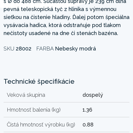
s Ø do 488 cm. Súčasťou súpravy je 239 cm dlhá
pevná teleskopická tyč z hliníka s výmennou
sieťkou na čistenie hladiny. Ďalej potom špeciálna
vysávacia hadica, ktorá odstraňuje pod tlakom
nečistoty usadené na dne či stenách bazéna.
SKU
28002
FARBA
Nebesky modrá
Technické špecifikácie
Veková skupina
dospelý
Hmotnosť balenia (kg)
1.36
Čistá hmotnosť výrobku (kg)
0.88