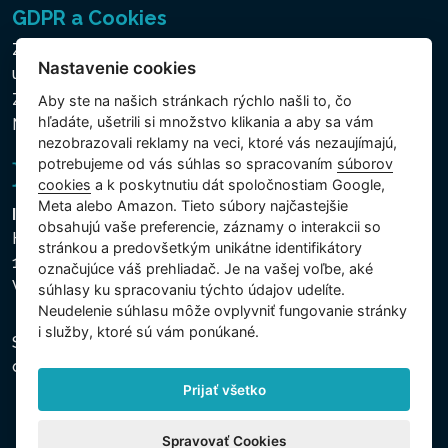
GDPR a Cookies
Zásady ochrany osobných a ďalších spracovávaných
Nastavenie cookies
údajov
Zásady používania súborov cookies
Aby ste na našich stránkach rýchlo našli to, čo
hľadáte, ušetrili si množstvo klikania a aby sa vám
Nastavenie cookies
nezobrazovali reklamy na veci, ktoré vás nezaujímajú,
potrebujeme od vás súhlas so spracovaním
súborov
cookies
a k poskytnutiu dát spoločnostiam Google,
Meta alebo Amazon. Tieto súbory najčastejšie
Intex Trading, s.r.o.
obsahujú vaše preferencie, záznamy o interakcii so
Hradecká 2526/3
stránkou a predovšetkým unikátne identifikátory
130 00 Praha 3
označujúce váš prehliadač. Je na vašej voľbe, aké
Vinohrady - Česká republika
súhlasy ku spracovaniu týchto údajov udelíte.
Neudelenie súhlasu mȏže ovplyvniť fungovanie stránky
i služby, ktoré sú vám ponúkané.
Spoločnosť je zapísaná na Mestskom súde v Prahe,
oddiel C, vložka 74759, IČO 26150808, DIČ CZ26150808.
Prijať všetko
Spravovať Cookies