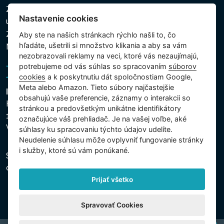
Zásady ochrany osobných a ďalších spracovávaných
Nastavenie cookies
údajov
Zásady používania súborov cookies
Aby ste na našich stránkach rýchlo našli to, čo
hľadáte, ušetrili si množstvo klikania a aby sa vám
Nastavenie cookies
nezobrazovali reklamy na veci, ktoré vás nezaujímajú,
potrebujeme od vás súhlas so spracovaním
súborov
cookies
a k poskytnutiu dát spoločnostiam Google,
Meta alebo Amazon. Tieto súbory najčastejšie
Intex Trading, s.r.o.
obsahujú vaše preferencie, záznamy o interakcii so
Hradecká 2526/3
stránkou a predovšetkým unikátne identifikátory
130 00 Praha 3
označujúce váš prehliadač. Je na vašej voľbe, aké
Vinohrady - Česká republika
súhlasy ku spracovaniu týchto údajov udelíte.
Neudelenie súhlasu mȏže ovplyvniť fungovanie stránky
i služby, ktoré sú vám ponúkané.
Spoločnosť je zapísaná na Mestskom súde v Prahe,
oddiel C, vložka 74759, IČO 26150808, DIČ CZ26150808.
Prijať všetko
Spravovať Cookies