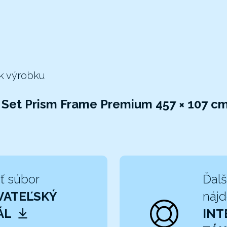
 k výrobku
Set Prism Frame Premium 457 × 107 cm
ť súbor
Ďalš
VATEĽSKÝ
nájd
ÁL
INT