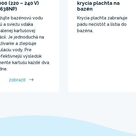
00 (220 – 240 V)
krycia plachta na
6638NP)
bazén
žujte bazénovú vodu
Krycia plachta zabraňuje
tú a sviežu vďaka
pádu nečistôt a lístia do
balenej kartušovej
bazéna.
trácii. Je jednoduchá na
žívanie a zlepšuje
kuláciu vody. Pre
efektívnejší výsledok
eňte kartušu každé dva
dne.
zobraziť