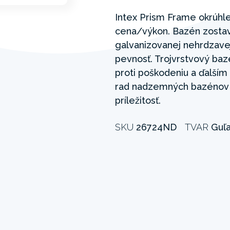
Intex Prism Frame okrúhl
cena/výkon. Bazén zostav
galvanizovanej nehrdzavejú
pevnosť. Trojvrstvový baz
proti poškodeniu a ďalší
rad nadzemných bazénov j
príležitosť.
SKU
26724ND
TVAR
Guľ