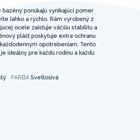
e bazény ponúkajú vynikajúci pomer
íte ľahko a rýchlo. Rám vyrobený z
cej ocele zaisťuje väčšiu stabilitu a
énový plášť poskytuje extra ochranu
m každodenným opotrebeniam. Tento
e ideálny pre každú rodinu a každú
atý
FARBA
Svetlosivá