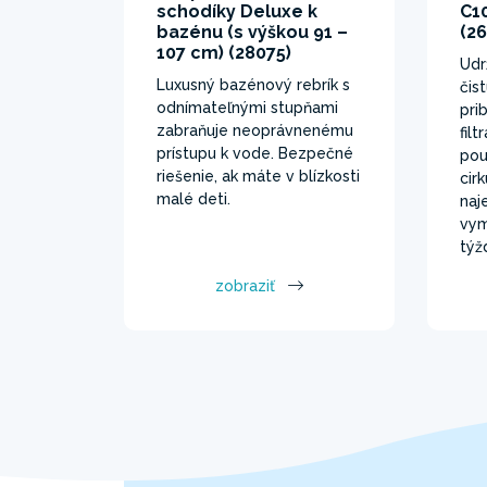
schodíky Deluxe k
C10
bazénu (s výškou 91 –
(2
107 cm) (28075)
Udr
Luxusný bazénový rebrík s
čis
odnímateľnými stupňami
pri
zabraňuje neoprávnenému
fil
prístupu k vode. Bezpečné
pou
riešenie, ak máte v blízkosti
cir
malé deti.
naj
vym
týž
zobraziť