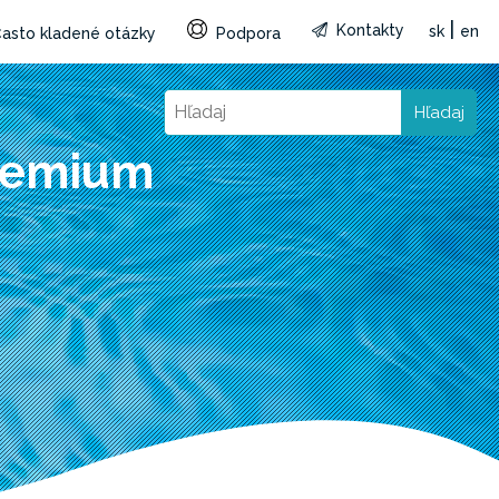
|
Kontakty
sk
en
asto kladené otázky
Podpora
Hľadaj
Premium