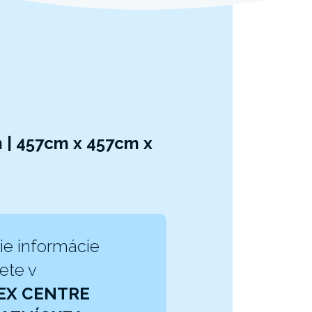
 | 457cm x 457cm x
ie informácie
ete v
EX CENTRE