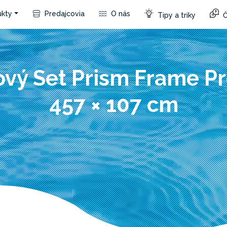
kty
Predajcovia
O nás
Tipy a triky
Č
vý Set Prism Frame 
457 × 107 cm