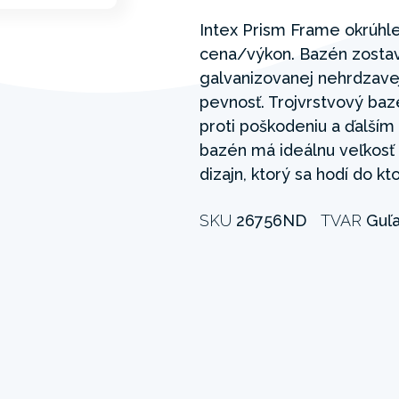
Intex Prism Frame okrúhl
cena/výkon. Bazén zostaví
galvanizovanej nehrdzavejú
pevnosť. Trojvrstvový baz
proti poškodeniu a ďalší
bazén má ideálnu veľkosť 
dizajn, ktorý sa hodí do kt
SKU
26756ND
TVAR
Guľ