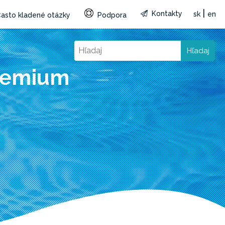
|
Kontakty
sk
en
asto kladené otázky
Podpora
Hľadaj
Premium