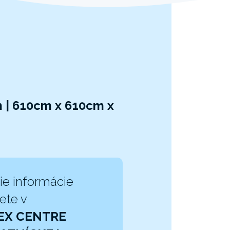
 | 610cm x 610cm x
ie informácie
ete v
EX CENTRE