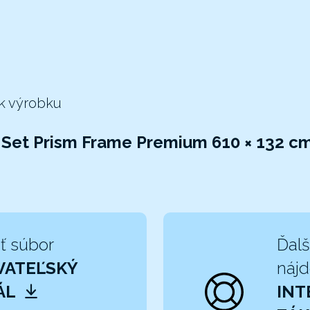
 k výrobku
Set Prism Frame Premium 610 × 132 cm
ť súbor
Ďalš
VATEĽSKÝ
nájd
ÁL
INT