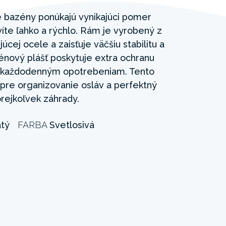
e bazény ponúkajú vynikajúci pomer
te ľahko a rýchlo. Rám je vyrobený z
cej ocele a zaisťuje väčšiu stabilitu a
énový plášť poskytuje extra ochranu
m každodenným opotrebeniam. Tento
pre organizovanie osláv a perfektný
orejkoľvek záhrady.
atý
FARBA
Svetlosivá