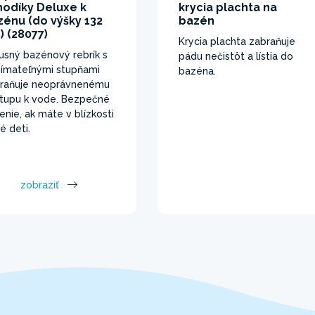
hodíky Deluxe k
krycia plachta na
zénu (do výšky 132
bazén
) (28077)
Krycia plachta zabraňuje
usný bazénový rebrík s
pádu nečistôt a lístia do
ímateľnými stupňami
bazéna.
raňuje neoprávnenému
stupu k vode. Bezpečné
šenie, ak máte v blízkosti
é deti.
zobraziť