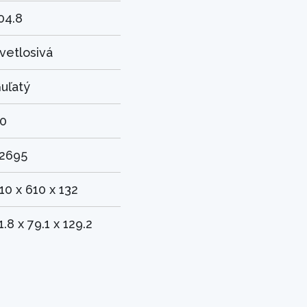
04.8
vetlosivá
uľatý
0
2695
10 x 610 x 132
1.8 x 79.1 x 129.2