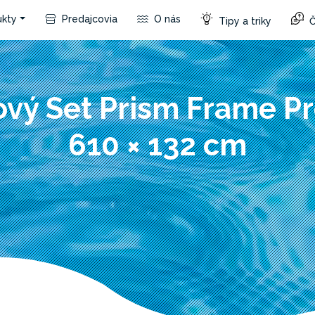
kty
Predajcovia
O nás
Tipy a triky
Č
vý Set Prism Frame 
610 × 132 cm