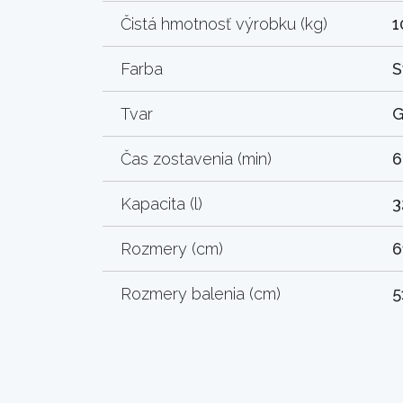
Čistá hmotnosť výrobku (kg)
1
Farba
S
Tvar
G
Čas zostavenia (min)
6
Kapacita (l)
3
Rozmery (cm)
6
Rozmery balenia (cm)
5