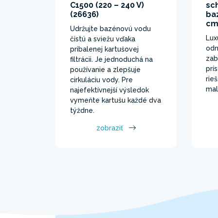
C1500 (220 – 240 V)
sc
(26636)
ba
cm
Udržujte bazénovú vodu
Lux
čistú a sviežu vďaka
odn
pribalenej kartušovej
zab
filtrácii. Je jednoduchá na
prí
používanie a zlepšuje
rie
cirkuláciu vody. Pre
mal
najefektívnejší výsledok
vymeňte kartušu každé dva
týždne.
zobraziť