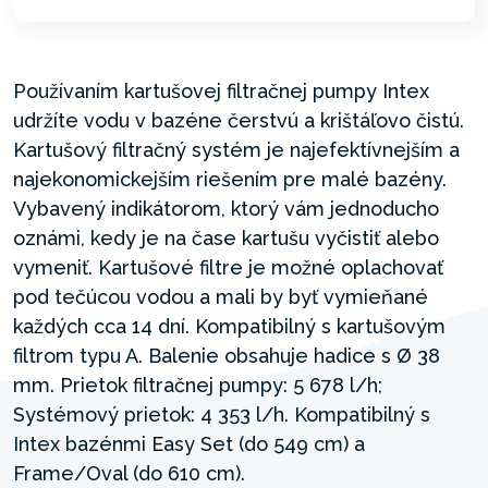
Používaním kartušovej filtračnej pumpy Intex
udržíte vodu v bazéne čerstvú a krištáľovo čistú.
Kartušový filtračný systém je najefektívnejším a
najekonomickejším riešením pre malé bazény.
Vybavený indikátorom, ktorý vám jednoducho
oznámi, kedy je na čase kartušu vyčistiť alebo
vymeniť. Kartušové filtre je možné oplachovať
pod tečúcou vodou a mali by byť vymieňané
každých cca 14 dní. Kompatibilný s kartušovým
filtrom typu A. Balenie obsahuje hadice s Ø 38
mm. Prietok filtračnej pumpy: 5 678 l/h;
Systémový prietok: 4 353 l/h. Kompatibilný s
Intex bazénmi Easy Set (do 549 cm) a
Frame/Oval (do 610 cm).