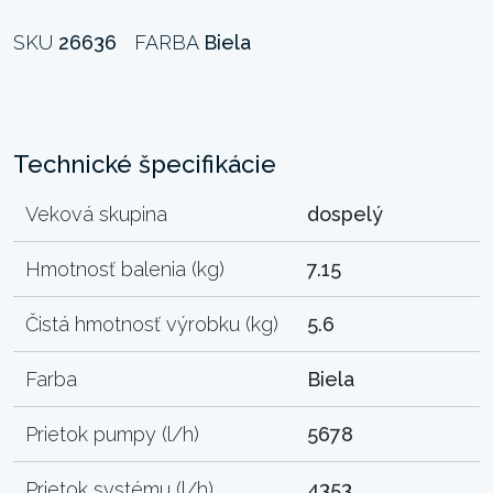
SKU
26636
FARBA
Biela
Technické špecifikácie
Veková skupina
dospelý
Hmotnosť balenia (kg)
7.15
Čistá hmotnosť výrobku (kg)
5.6
Farba
Biela
Prietok pumpy (l/h)
5678
Prietok systému (l/h)
4353