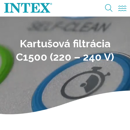
Kartušová filtrácia
C1500 (220 – 240 V)