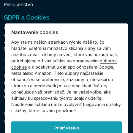
Príslušenstvo
GDPR a Cookies
Zásady ochrany osobných a ďalších spracovávaných
Nastavenie cookies
údajov
Zásady používania súborov cookies
Aby ste na našich stránkach rýchlo našli to, čo
hľadáte, ušetrili si množstvo klikania a aby sa vám
Nastavenie cookies
nezobrazovali reklamy na veci, ktoré vás nezaujímajú,
potrebujeme od vás súhlas so spracovaním
súborov
cookies
a k poskytnutiu dát spoločnostiam Google,
Meta alebo Amazon. Tieto súbory najčastejšie
Intex Trading, s.r.o.
obsahujú vaše preferencie, záznamy o interakcii so
Hradecká 2526/3
stránkou a predovšetkým unikátne identifikátory
130 00 Praha 3
označujúce váš prehliadač. Je na vašej voľbe, aké
Vinohrady - Česká republika
súhlasy ku spracovaniu týchto údajov udelíte.
Neudelenie súhlasu mȏže ovplyvniť fungovanie stránky
i služby, ktoré sú vám ponúkané.
Spoločnosť je zapísaná na Mestskom súde v Prahe,
oddiel C, vložka 74759, IČO 26150808, DIČ CZ26150808.
Prijať všetko