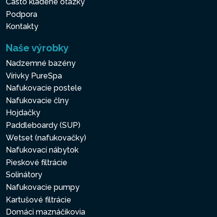
Často kladené otázky
Podpora
Kontakty
Naše výrobky
Nadzemné bazény
Vírivky PureSpa
Nafukovacie postele
Nafukovacie člny
Hojdačky
Paddleboardy (SUP)
Wetset (nafukovačky)
Nafukovací nábytok
Pieskové filtrácie
Solinátory
Nafukovacie pumpy
Kartušové filtrácie
Domáci maznáčikovia