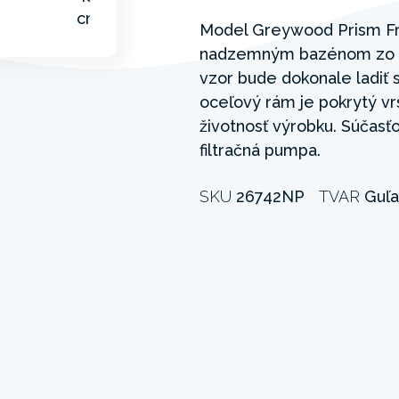
Model Greywood Prism Fr
nadzemným bazénom zo sé
vzor bude dokonale ladiť 
oceľový rám je pokrytý vrs
životnosť výrobku. Súčas
filtračná pumpa.
SKU
26742NP
TVAR
Guľa