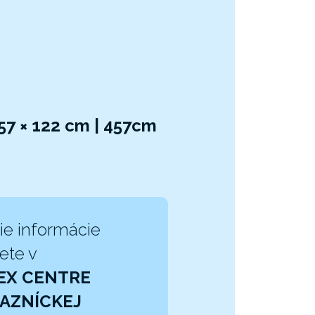
7 × 122 cm | 457cm
ie informácie
ete v
EX CENTRE
AZNÍCKEJ