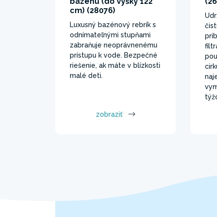
bazénu (do výšky 122
(2
cm) (28076)
Udr
Luxusný bazénový rebrík s
čis
odnímateľnými stupňami
pri
zabraňuje neoprávnenému
fil
prístupu k vode. Bezpečné
pou
riešenie, ak máte v blízkosti
cir
malé deti.
naj
vym
týž
zobraziť