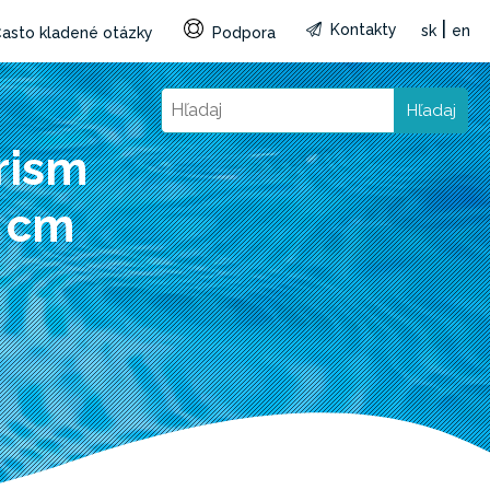
|
Kontakty
sk
en
asto kladené otázky
Podpora
Hľadaj
rism
2 cm