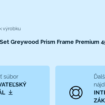
 k výrobku
 Set Greywood Prism Frame Premium 45
ť súbor
Ďalš
VATEĽSKÝ
nájd
ÁL
INT
ZÁK