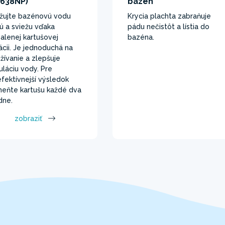
6638NP)
bazén
žujte bazénovú vodu
Krycia plachta zabraňuje
tú a sviežu vďaka
pádu nečistôt a lístia do
balenej kartušovej
bazéna.
trácii. Je jednoduchá na
žívanie a zlepšuje
kuláciu vody. Pre
efektívnejší výsledok
eňte kartušu každé dva
dne.
zobraziť