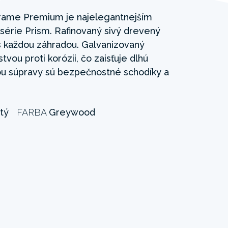
ame Premium je najelegantnejším
rie Prism. Rafinovaný sivý drevený
s každou záhradou. Galvanizovaný
tvou proti korózii, čo zaisťuje dlhú
ťou súpravy sú bezpečnostné schodíky a
tý
FARBA
Greywood