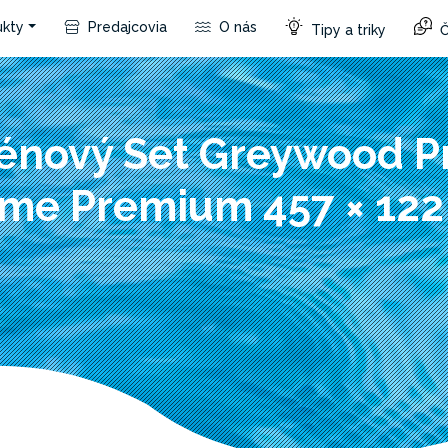
kty
Predajcovia
O nás
Tipy a triky
Č
énový Set Greywood P
me Premium 457 × 12