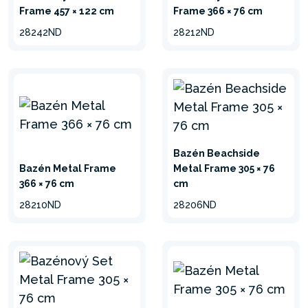
výrobu plášťa bazéna
Frame 457 × 122 cm
Frame 366 × 76 cm
zaisťuje väčšiu odolnosť.
28242ND
28212ND
JEDNODUCHÉ
ZACVAKNUTIE
Zdokonalený T-spoj zaručuje
jednoduchú montáž, bez
Bazén Beachside
potreby náradia. Kompozitný
Bazén Metal Frame
Metal Frame 305 × 76
T-spoj nepoškodí kovový
366 × 76 cm
cm
povlak počas používania
28210ND
28206ND
bazéna, a preto zachováva
vonkajšiu ochranu proti
korózii.