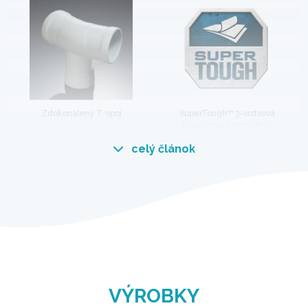
Zdokonalený T-spoj
SuperTough™ 3-vrstvová
laminátová konštrukcia
celý článok
JEDNODUCHÉ A ROBUSTNÉ
Ekonomické, praktické a zároveň robustné. Tieto
bazény majú odolný oceľový rám a plášť z 3-
vrstvového PVC, ktorý je odolný voči poškodeniu
a opotrebovaniu počas používania.
VÝROBKY