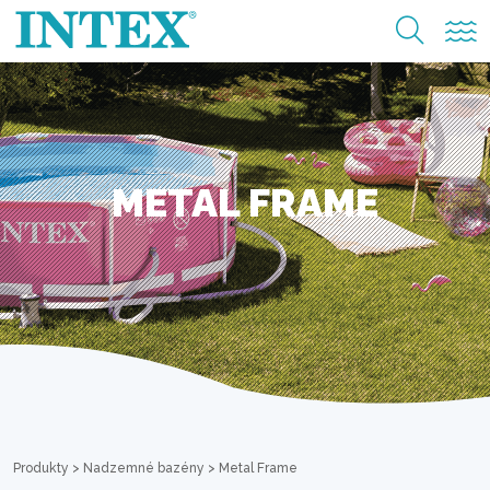
METAL FRAME
Produkty
>
Nadzemné bazény
>
Metal Frame