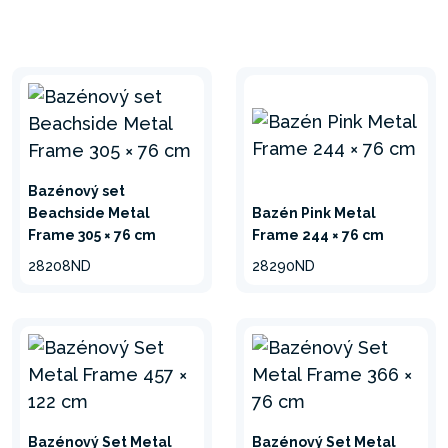
TECHNOLÓGIA HYDRO
AERATION™
Filtračná pumpa Intex
zlepšuje filtráciu, čistotu a
priezračnosť vody pomocou
Bazénový set
technológie Hydro
Beachside Metal
Bazén Pink Metal
Aeration™.
Frame 305 × 76 cm
Frame 244 × 76 cm
28208ND
28290ND
3-VRSTVOVÝ
MATERIÁL ODOLNÝ
PROTI POŠKODENIU
3-vrstvový PVC
SuperTough™ používaný na
Bazénový Set Metal
Bazénový Set Metal