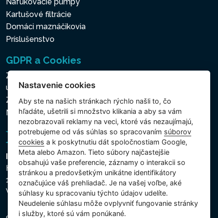
Nafukovacie pumpy
Kartušové filtrácie
Domáci maznáčikovia
Príslušenstvo
GDPR a Cookies
Zásady ochrany osobných a ďalších spracovávaných
Nastavenie cookies
údajov
Zásady používania súborov cookies
Aby ste na našich stránkach rýchlo našli to, čo
hľadáte, ušetrili si množstvo klikania a aby sa vám
Nastavenie cookies
nezobrazovali reklamy na veci, ktoré vás nezaujímajú,
potrebujeme od vás súhlas so spracovaním
súborov
cookies
a k poskytnutiu dát spoločnostiam Google,
Meta alebo Amazon. Tieto súbory najčastejšie
Intex Trading, s.r.o.
obsahujú vaše preferencie, záznamy o interakcii so
Hradecká 2526/3
stránkou a predovšetkým unikátne identifikátory
130 00 Praha 3
označujúce váš prehliadač. Je na vašej voľbe, aké
Vinohrady - Česká republika
súhlasy ku spracovaniu týchto údajov udelíte.
Neudelenie súhlasu mȏže ovplyvniť fungovanie stránky
i služby, ktoré sú vám ponúkané.