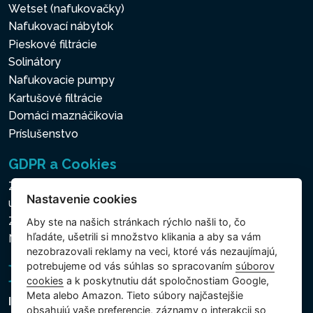
Wetset (nafukovačky)
Nafukovací nábytok
Pieskové filtrácie
Solinátory
Nafukovacie pumpy
Kartušové filtrácie
Domáci maznáčikovia
Príslušenstvo
GDPR a Cookies
Zásady ochrany osobných a ďalších spracovávaných
Nastavenie cookies
údajov
Zásady používania súborov cookies
Aby ste na našich stránkach rýchlo našli to, čo
hľadáte, ušetrili si množstvo klikania a aby sa vám
Nastavenie cookies
nezobrazovali reklamy na veci, ktoré vás nezaujímajú,
potrebujeme od vás súhlas so spracovaním
súborov
cookies
a k poskytnutiu dát spoločnostiam Google,
Meta alebo Amazon. Tieto súbory najčastejšie
Intex Trading, s.r.o.
obsahujú vaše preferencie, záznamy o interakcii so