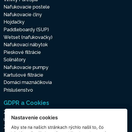
Nafukovacie postele
Nafukovacie člny
Hojdačky
Paddleboardy (SUP)
Wetset (nafukovačky)
Nafukovací nábytok
Pieskové filtrácie
Solinátory
Nafukovacie pumpy
Kartušové filtrácie
Domáci maznáčikovia
Príslušenstvo
GDPR a Cookies
Zásady ochrany osobných a ďalších spracovávaných
Nastavenie cookies
údajov
Zásady používania súborov cookies
Aby ste na našich stránkach rýchlo našli to, čo