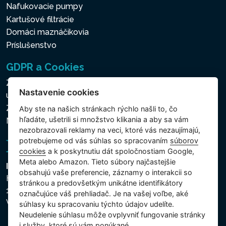
Nafukovacie pumpy
Kartušové filtrácie
Domáci maznáčikovia
Príslušenstvo
GDPR a Cookies
Zásady ochrany osobných a ďalších spracovávaných
Nastavenie cookies
údajov
Zásady používania súborov cookies
Aby ste na našich stránkach rýchlo našli to, čo
hľadáte, ušetrili si množstvo klikania a aby sa vám
Nastavenie cookies
nezobrazovali reklamy na veci, ktoré vás nezaujímajú,
potrebujeme od vás súhlas so spracovaním
súborov
cookies
a k poskytnutiu dát spoločnostiam Google,
Meta alebo Amazon. Tieto súbory najčastejšie
Intex Trading, s.r.o.
obsahujú vaše preferencie, záznamy o interakcii so
Hradecká 2526/3
stránkou a predovšetkým unikátne identifikátory
130 00 Praha 3
označujúce váš prehliadač. Je na vašej voľbe, aké
Vinohrady - Česká republika
súhlasy ku spracovaniu týchto údajov udelíte.
Neudelenie súhlasu mȏže ovplyvniť fungovanie stránky
i služby, ktoré sú vám ponúkané.