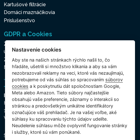
Kartušové filtrácie
Domáci maznáčikovia
Príslušenstvo
GDPR a Cookies
Zásady ochrany osobných a ďalších spracovávaných
Nastavenie cookies
údajov
Zásady používania súborov cookies
Aby ste na našich stránkach rýchlo našli to, čo
hľadáte, ušetrili si množstvo klikania a aby sa vám
Nastavenie cookies
nezobrazovali reklamy na veci, ktoré vás nezaujímajú,
potrebujeme od vás súhlas so spracovaním
súborov
cookies
a k poskytnutiu dát spoločnostiam Google,
Meta alebo Amazon. Tieto súbory najčastejšie
Intex Trading, s.r.o.
obsahujú vaše preferencie, záznamy o interakcii so
Hradecká 2526/3
stránkou a predovšetkým unikátne identifikátory
130 00 Praha 3
označujúce váš prehliadač. Je na vašej voľbe, aké
Vinohrady - Česká republika
súhlasy ku spracovaniu týchto údajov udelíte.
Neudelenie súhlasu mȏže ovplyvniť fungovanie stránky
i služby, ktoré sú vám ponúkané.
Spoločnosť je zapísaná na Mestskom súde v Prahe,