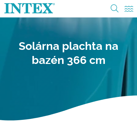
Solárna plachta na
bazén 366 cm