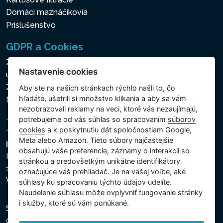
Domáci maznáčikovia
Príslušenstvo
GDPR a Cookies
Zásady ochrany osobných a ďalších spracovávaných
Nastavenie cookies
údajov
Zásady používania súborov cookies
Aby ste na našich stránkach rýchlo našli to, čo
hľadáte, ušetrili si množstvo klikania a aby sa vám
Nastavenie cookies
nezobrazovali reklamy na veci, ktoré vás nezaujímajú,
potrebujeme od vás súhlas so spracovaním
súborov
cookies
a k poskytnutiu dát spoločnostiam Google,
Meta alebo Amazon. Tieto súbory najčastejšie
Intex Trading, s.r.o.
obsahujú vaše preferencie, záznamy o interakcii so
Hradecká 2526/3
stránkou a predovšetkým unikátne identifikátory
130 00 Praha 3
označujúce váš prehliadač. Je na vašej voľbe, aké
Vinohrady - Česká republika
súhlasy ku spracovaniu týchto údajov udelíte.
Neudelenie súhlasu mȏže ovplyvniť fungovanie stránky
i služby, ktoré sú vám ponúkané.
Spoločnosť je zapísaná na Mestskom súde v Prahe,
oddiel C, vložka 74759, IČO 26150808, DIČ CZ26150808.