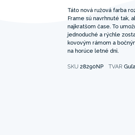
Táto nová ružová farba ro
Frame sú navrhnuté tak, ab
najkratšom čase. To umož
jednoduché a rýchle zost
kovovým rámom a bočnými
na horúce letné dni.
SKU
28290NP
TVAR
Guľ