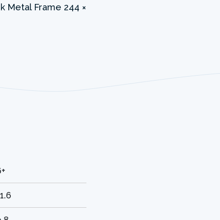
6+
1.6
9.8