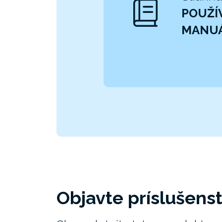
POUŽÍ
MANU
Objavte príslušens