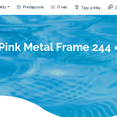
kty
Predajcovia
O nás
Tipy a triky
Č
Pink Metal Frame 244 