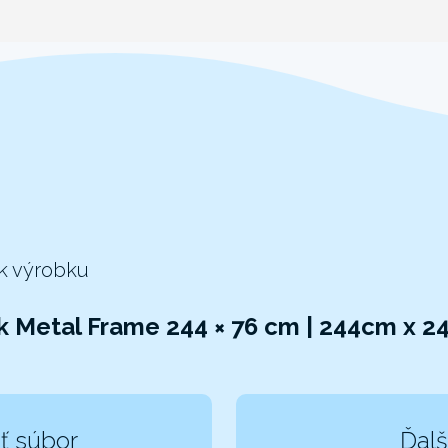
 k výrobku
k Metal Frame 244 × 76 cm | 244cm x 
ť súbor
Ďalš