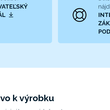
VATEĽSKÝ
nájd
ÁL
INT
ZÁK
PO
tvo k výrobku