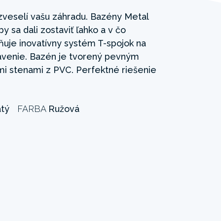
zveselí vašu záhradu. Bazény Metal
y sa dali zostaviť ľahko a v čo
ňuje inovatívny systém T-spojok na
avenie. Bazén je tvorený pevným
 stenami z PVC. Perfektné riešenie
atý
FARBA
Ružová