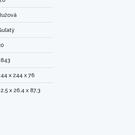
Ružová
Guľatý
30
2843
244 x 244 x 76
2.5 x 26.4 x 87.3