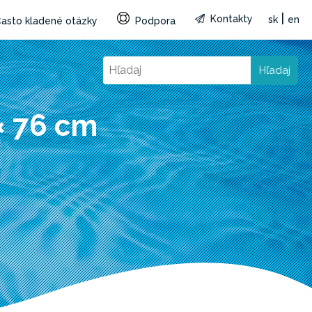
|
Kontakty
sk
en
asto kladené otázky
Podpora
Hľadaj
× 76 cm