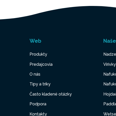
Web
Naše
Produkty
Nadze
Predajcovia
Vírivk
O nás
Nafuk
Tipy a triky
Nafuko
Často kladené otázky
Hojda
Podpora
Paddl
Kontakty
Wetse