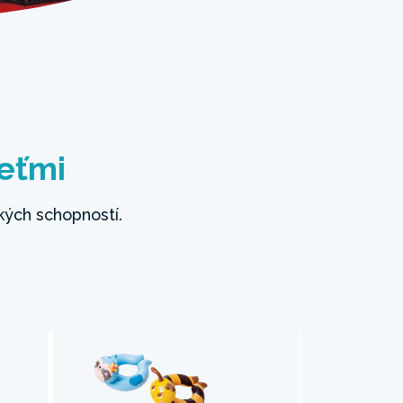
deťmi
kých schopností.