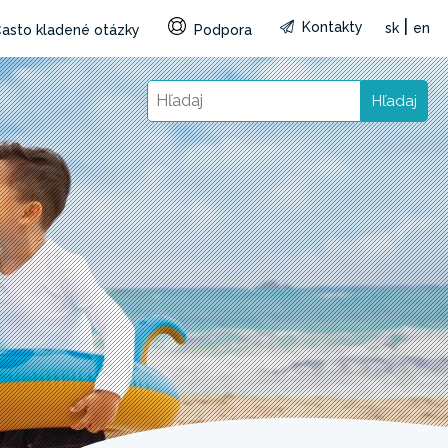
|
Kontakty
sk
en
asto kladené otázky
Podpora
Hľadaj