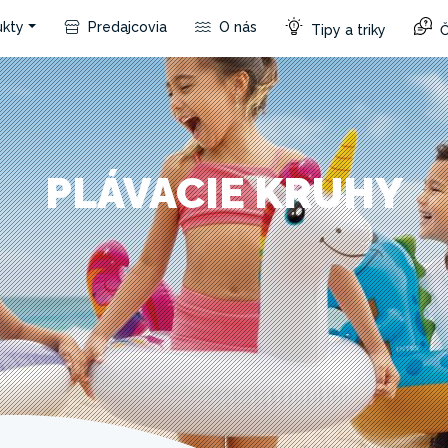
kty
Predajcovia
O nás
Tipy a triky
Č
PLÁVACIE KRUHY