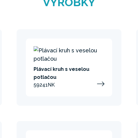
VÝROBKY
Plávací kruh s veselou
potlačou
59241NK