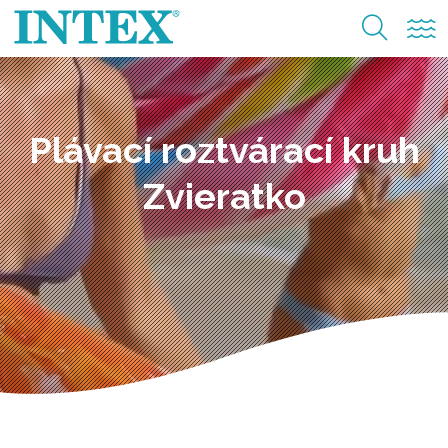
Plávací roztvárací kruh
Zvieratko