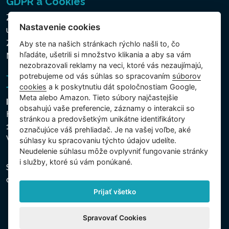
GDPR a Cookies
Zásady ochrany osobných a ďalších spracovávaných
Nastavenie cookies
údajov
Zásady používania súborov cookies
Aby ste na našich stránkach rýchlo našli to, čo
hľadáte, ušetrili si množstvo klikania a aby sa vám
Nastavenie cookies
nezobrazovali reklamy na veci, ktoré vás nezaujímajú,
potrebujeme od vás súhlas so spracovaním
súborov
cookies
a k poskytnutiu dát spoločnostiam Google,
Meta alebo Amazon. Tieto súbory najčastejšie
Intex Trading, s.r.o.
obsahujú vaše preferencie, záznamy o interakcii so
Hradecká 2526/3
stránkou a predovšetkým unikátne identifikátory
130 00 Praha 3
označujúce váš prehliadač. Je na vašej voľbe, aké
Vinohrady - Česká republika
súhlasy ku spracovaniu týchto údajov udelíte.
Neudelenie súhlasu mȏže ovplyvniť fungovanie stránky
i služby, ktoré sú vám ponúkané.
Spoločnosť je zapísaná na Mestskom súde v Prahe,
oddiel C, vložka 74759, IČO 26150808, DIČ CZ26150808.
Prijať všetko
Spravovať Cookies