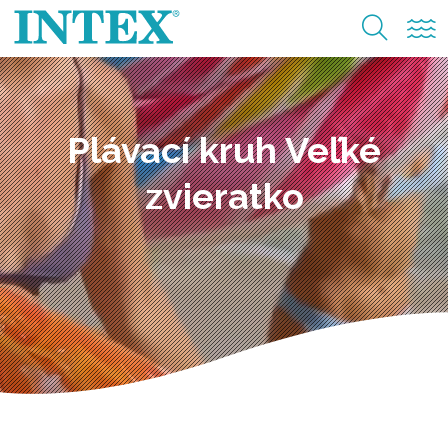
Plávací kruh Veľké
zvieratko