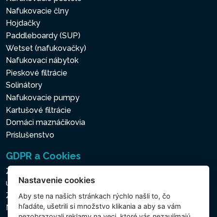
Nafukovacie člny
Hojdačky
Paddleboardy (SUP)
Wetset (nafukovačky)
Nafukovací nábytok
Pieskové filtrácie
Solinátory
Nafukovacie pumpy
Kartušové filtrácie
Domáci maznáčikovia
Príslušenstvo
GDPR a Cookies
Zásady ochrany osobných a ďalších spracovávaných
Nastavenie cookies
údajov
Zásady používania súborov cookies
Aby ste na našich stránkach rýchlo našli to, čo
hľadáte, ušetrili si množstvo klikania a aby sa vám
Nastavenie cookies
nezobrazovali reklamy na veci, ktoré vás nezaujímajú,