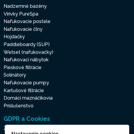
Nadzemné bazény
Vírivky PureSpa
Nafukovacie postele
Nafukovacie člny
Hojdačky
Paddleboardy (SUP)
Wetset (nafukovačky)
Nafukovací nábytok
Pieskové filtrácie
Solinátory
Nafukovacie pumpy
Kartušové filtrácie
Domáci maznáčikovia
Príslušenstvo
GDPR a Cookies
Zásady ochrany osobných a ďalších spracovávaných
Nastavenie cookies