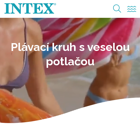
Plávací kruh s veselou
potlačou