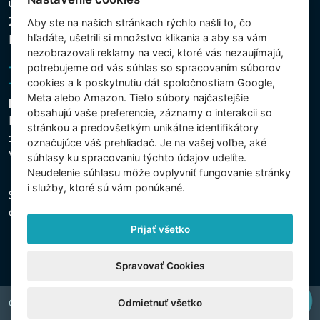
údajov
Zásady používania súborov cookies
Aby ste na našich stránkach rýchlo našli to, čo
hľadáte, ušetrili si množstvo klikania a aby sa vám
Nastavenie cookies
nezobrazovali reklamy na veci, ktoré vás nezaujímajú,
potrebujeme od vás súhlas so spracovaním
súborov
cookies
a k poskytnutiu dát spoločnostiam Google,
Meta alebo Amazon. Tieto súbory najčastejšie
Intex Trading, s.r.o.
obsahujú vaše preferencie, záznamy o interakcii so
Hradecká 2526/3
stránkou a predovšetkým unikátne identifikátory
130 00 Praha 3
označujúce váš prehliadač. Je na vašej voľbe, aké
Vinohrady - Česká republika
súhlasy ku spracovaniu týchto údajov udelíte.
Neudelenie súhlasu mȏže ovplyvniť fungovanie stránky
i služby, ktoré sú vám ponúkané.
Spoločnosť je zapísaná na Mestskom súde v Prahe,
oddiel C, vložka 74759, IČO 26150808, DIČ CZ26150808.
Prijať všetko
Spravovať Cookies
Odmietnuť všetko
Copyright © 2026 INTEX TRADING s.r.o. All rights reserved.