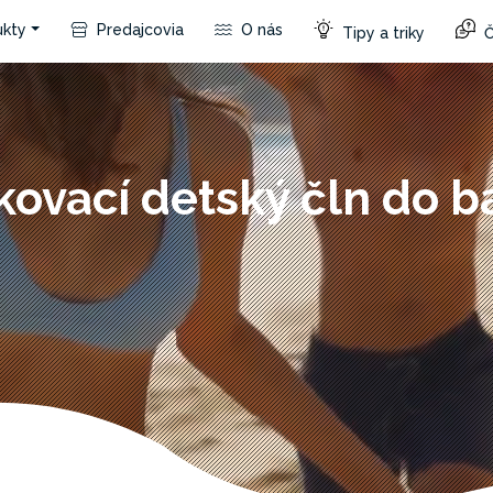
kty
Predajcovia
O nás
Tipy a triky
Č
ovací detský čln do 