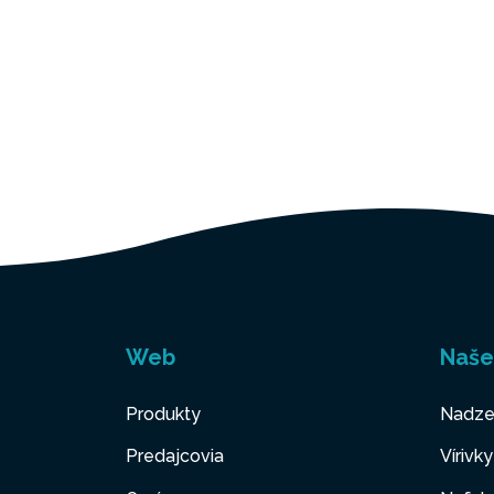
Web
Naše
Produkty
Nadze
Predajcovia
Vírivk