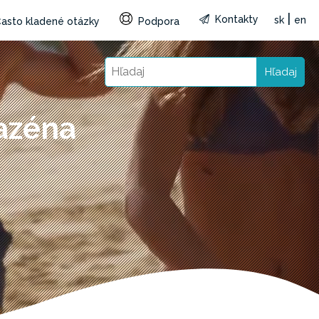
|
Kontakty
sk
en
asto kladené otázky
Podpora
Hľadaj
bazéna