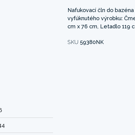
Nafukovací čln do bazéna
vyfúknutého výrobku: Čme
cm x 76 cm, Letadlo 119 c
SKU
59380NK
6
44