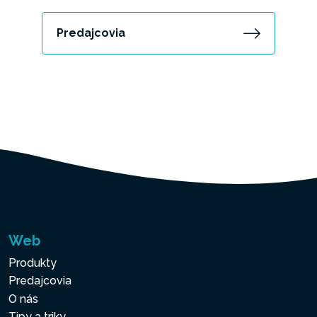
Predajcovia
Web
Produkty
Predajcovia
O nás
Tipy a triky