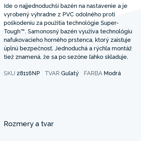
Ide o najjednoduchší bazén na nastavenie a je
vyrobený výhradne z PVC odolného proti
poškodeniu za použitia technológie Super-
Tough™. Samonosný bazén využíva technológiu
nafukovacieho horného prstenca, ktorý zaisťuje
úplnú bezpečnosť. Jednoduchá a rýchla montáž
tiež znamená, že sa po sezóne ľahko skladuje.
SKU
28116NP
TVAR
Guľatý
FARBA
Modrá
Rozmery a tvar