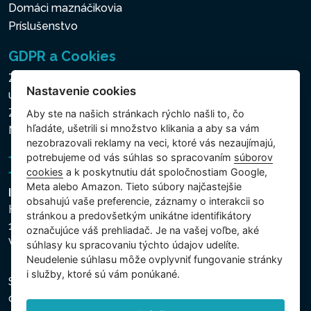
Domáci maznáčikovia
Príslušenstvo
GDPR a Cookies
Zásady ochrany osobných a ďalších spracovávaných
Nastavenie cookies
údajov
Zásady používania súborov cookies
Aby ste na našich stránkach rýchlo našli to, čo
hľadáte, ušetrili si množstvo klikania a aby sa vám
Nastavenie cookies
nezobrazovali reklamy na veci, ktoré vás nezaujímajú,
potrebujeme od vás súhlas so spracovaním
súborov
cookies
a k poskytnutiu dát spoločnostiam Google,
Meta alebo Amazon. Tieto súbory najčastejšie
Intex Trading, s.r.o.
obsahujú vaše preferencie, záznamy o interakcii so
Hradecká 2526/3
stránkou a predovšetkým unikátne identifikátory
130 00 Praha 3
označujúce váš prehliadač. Je na vašej voľbe, aké
Vinohrady - Česká republika
súhlasy ku spracovaniu týchto údajov udelíte.
Neudelenie súhlasu mȏže ovplyvniť fungovanie stránky
i služby, ktoré sú vám ponúkané.
Spoločnosť je zapísaná na Mestskom súde v Prahe,
oddiel C, vložka 74759, IČO 26150808, DIČ CZ26150808.