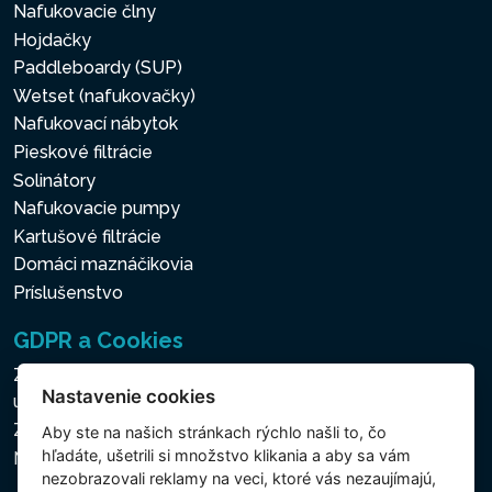
Nafukovacie člny
Hojdačky
Paddleboardy (SUP)
Wetset (nafukovačky)
Nafukovací nábytok
Pieskové filtrácie
Solinátory
Nafukovacie pumpy
Kartušové filtrácie
Domáci maznáčikovia
Príslušenstvo
GDPR a Cookies
Zásady ochrany osobných a ďalších spracovávaných
Nastavenie cookies
údajov
Zásady používania súborov cookies
Aby ste na našich stránkach rýchlo našli to, čo
hľadáte, ušetrili si množstvo klikania a aby sa vám
Nastavenie cookies
nezobrazovali reklamy na veci, ktoré vás nezaujímajú,