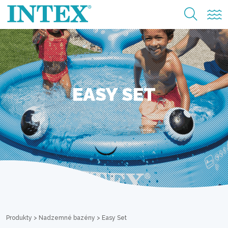
EASY SET
Produkty
>
Nadzemné bazény
>
Easy Set