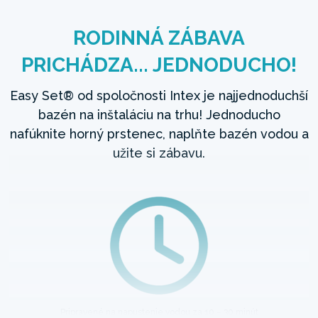
RODINNÁ ZÁBAVA
PRICHÁDZA... JEDNODUCHO!
Easy Set® od spoločnosti Intex je najjednoduchší
bazén na inštaláciu na trhu! Jednoducho
nafúknite horný prstenec, naplňte bazén vodou a
užite si zábavu.
Pripravené na napustenie vodou za 10 – 30 minút