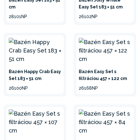
Bazén Easy Set 183 × 51
Bazén Jolly Whale
zostavenie a údržba.
cm
Easy Set 183 × 51 cm
Jednoducho rozložte fóliu na
28101NP
26102NP
rovný povrch, nafúknite
horný prstenec a naplňte
bazén vodou.
Bazén Happy Crab Easy
Bazén Easy Set s
Set 183 × 51 cm
filtráciou 457 × 122 cm
minimalizovať
26100NP
26168NP