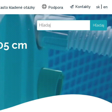
|
Kontakty
sk
en
asto kladené otázky
Podpora
Hľadaj
305 cm