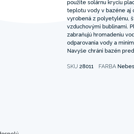
použite solárnu kryciu pla
teplotu vody v bazéne aj o
vyrobená z polyetylénu, š
vzduchovými bublinami. P
zabraňujú hromadeniu vod
odparovania vody a minima
Navyše chráni bazén pred
SKU
28011
FARBA
Nebes
dospelý