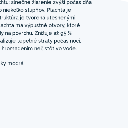
chtu: slnečné žiarenie zvýši počas dňa
 niekoľko stupňov. Plachta je
truktúra je tvorená utesnenými
lachta má výpustné otvory, ktoré
y na povrchu. Znižuje až 95 %
lizuje tepelné straty počas noci.
 hromadením nečistôt vo vode.
ky modrá