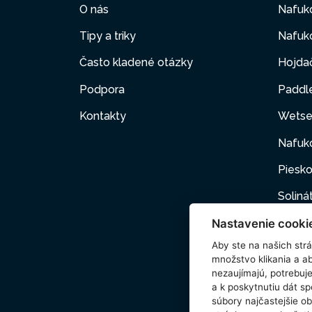
O nás
Nafuk
Tipy a triky
Nafuko
Často kladené otázky
Hojda
Podpora
Paddl
Kontakty
Wetse
Nafuk
Piesko
Soliná
Nastavenie cooki
Nafuk
Aby ste na našich strán
Kartuš
množstvo klikania a a
nezaujímajú, potrebu
Domác
a k poskytnutiu dát s
súbory najčastejšie ob
Príslu