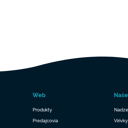
Web
Naše
Produkty
Nadze
Predajcovia
Vírivk