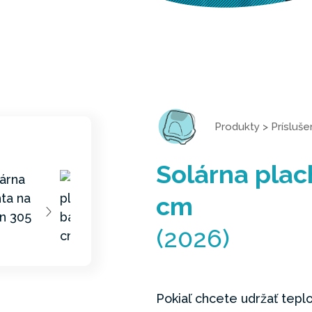
Produkty
>
Prísluš
Solárna plac
cm
(2026)
Pokiaľ chcete udržať tep