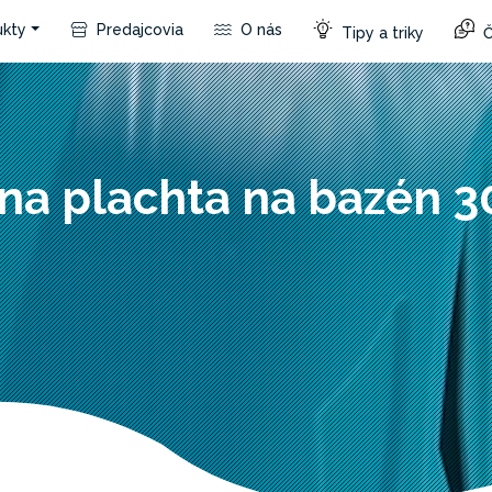
kty
Predajcovia
O nás
Tipy a triky
Č
na plachta na bazén 