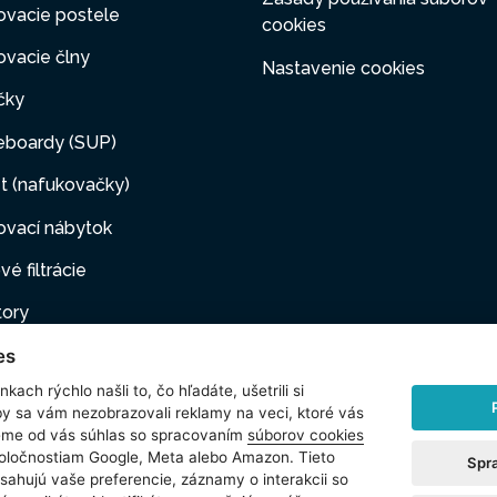
ovacie postele
cookies
vacie člny
Nastavenie cookies
čky
eboardy (SUP)
t (nafukovačky)
ovací nábytok
vé filtrácie
tory
es
ovacie pumpy
kach rýchlo našli to, čo hľadáte, ušetrili si
ové filtrácie
by sa vám nezobrazovali reklamy na veci, ktoré vás
jeme od vás súhlas so spracovaním
súborov cookies
i maznáčikovia
poločnostiam Google, Meta alebo Amazon. Tieto
Spr
sahujú vaše preferencie, záznamy o interakcii so
šenstvo