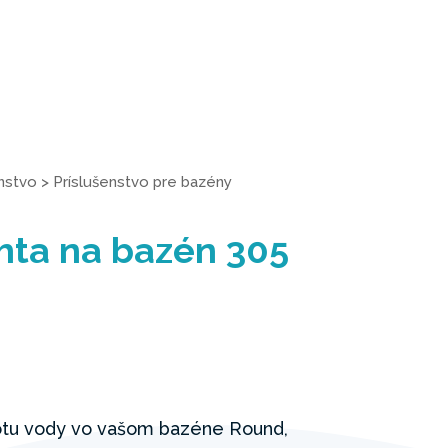
enstvo
>
Príslušenstvo pre bazény
hta na bazén 305
lotu vody vo vašom bazéne Round,