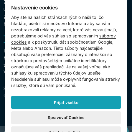
Zásady ochrany osobných a ďalších spracovávaných
Nastavenie cookies
údajov
Zásady používania súborov cookies
Aby ste na našich stránkach rýchlo našli to, čo
hľadáte, ušetrili si množstvo klikania a aby sa vám
Nastavenie cookies
nezobrazovali reklamy na veci, ktoré vás nezaujímajú,
potrebujeme od vás súhlas so spracovaním
súborov
cookies
a k poskytnutiu dát spoločnostiam Google,
Meta alebo Amazon. Tieto súbory najčastejšie
Intex Trading, s.r.o.
obsahujú vaše preferencie, záznamy o interakcii so
Hradecká 2526/3
stránkou a predovšetkým unikátne identifikátory
130 00 Praha 3
označujúce váš prehliadač. Je na vašej voľbe, aké
Vinohrady - Česká republika
súhlasy ku spracovaniu týchto údajov udelíte.
Neudelenie súhlasu mȏže ovplyvniť fungovanie stránky
i služby, ktoré sú vám ponúkané.
Spoločnosť je zapísaná na Mestskom súde v Prahe,
oddiel C, vložka 74759, IČO 26150808, DIČ CZ26150808.
Prijať všetko
Spravovať Cookies