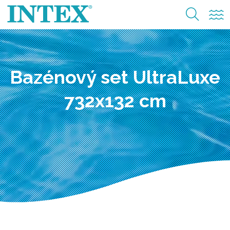
Bazénový set UltraLuxe
732x132 cm