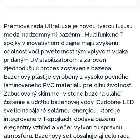
Prémiová rada UltraLuxe je novou tvárou luxusu
medzi nadzemnými bazénmi. Multifunkčné T-
spojky v inovatívnom dizajne majú zvýšenú
odolnosť voči poveternostným vplyvom vďaka
pridaným UV stabilizátorom a zároveň
zjednodušujú proces zostavenia bazéna.
Bazénový plášť je vyrobený z vysoko pevného
laminovaného PVC materiálu pre dlhú životnosť.
Zabudovaný skimmer v stene bazéna uľahčí
čistenie a údržbu bazénovej vody. Ozdobné LED
svetlo napájané solárnou energiou, ktoré je
integrované v T-spojkách, dodáva bazénu
elegantný vzhľad a večer vytvorí tú správnu
atmosféru. Bazénový set obsahuje aj celú radu