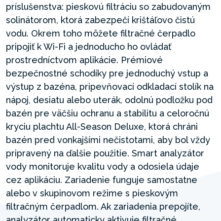
príslušenstva: pieskovú filtráciu so zabudovaným
solinátorom, ktorá zabezpečí krištáľovo čistú
vodu. Okrem toho môžete filtračné čerpadlo
pripojiť k Wi-Fi a jednoducho ho ovládať
prostredníctvom aplikácie. Prémiové
bezpečnostné schodíky pre jednoduchý vstup a
výstup z bazéna, pripevňovací odkladací stolík na
nápoj, desiatu alebo uterák, odolnú podložku pod
bazén pre väčšiu ochranu a stabilitu a celoročnú
kryciu plachtu All-Season Deluxe, ktorá chráni
bazén pred vonkajšími nečistotami, aby bol vždy
pripravený na ďalšie použitie. Smart analyzátor
vody monitoruje kvalitu vody a odosiela údaje
cez aplikáciu. Zariadenie funguje samostatne
alebo v skupinovom režime s pieskovým
filtračným čerpadlom. Ak zariadenia prepojíte,
analyzátor automaticky aktivuje filtračné