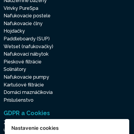
Nadzemné bazény
Vírivky PureSpa
Nafukovacie postele
Nafukovacie člny
Hojdačky
Paddleboardy (SUP)
Wetset (nafukovačky)
Nafukovací nábytok
Pieskové filtrácie
Solinátory
Nafukovacie pumpy
Kartušové filtrácie
Domáci maznáčikovia
Príslušenstvo
GDPR a Cookies
Zásady ochrany osobných a ďalších spracovávaných
Nastavenie cookies
údajov