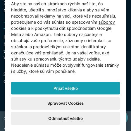
Zásady používania súborov cookies
Aby ste na našich stránkach rýchlo našli to, čo
hľadáte, ušetrili si množstvo klikania a aby sa vám
Nastavenie cookies
nezobrazovali reklamy na veci, ktoré vás nezaujímajú,
potrebujeme od vás súhlas so spracovaním
súborov
cookies
a k poskytnutiu dát spoločnostiam Google,
Meta alebo Amazon. Tieto súbory najčastejšie
Intex Trading, s.r.o.
obsahujú vaše preferencie, záznamy o interakcii so
Hradecká 2526/3
stránkou a predovšetkým unikátne identifikátory
130 00 Praha 3
označujúce váš prehliadač. Je na vašej voľbe, aké
Vinohrady - Česká republika
súhlasy ku spracovaniu týchto údajov udelíte.
Neudelenie súhlasu mȏže ovplyvniť fungovanie stránky
i služby, ktoré sú vám ponúkané.
Spoločnosť je zapísaná na Mestskom súde v Prahe,
oddiel C, vložka 74759, IČO 26150808, DIČ CZ26150808.
Prijať všetko
Spravovať Cookies
Odmietnuť všetko
Copyright © 2026 INTEX TRADING s.r.o. All rights reserved.
Web by
digiONE