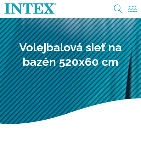
Volejbalová sieť na
bazén 520x60 cm