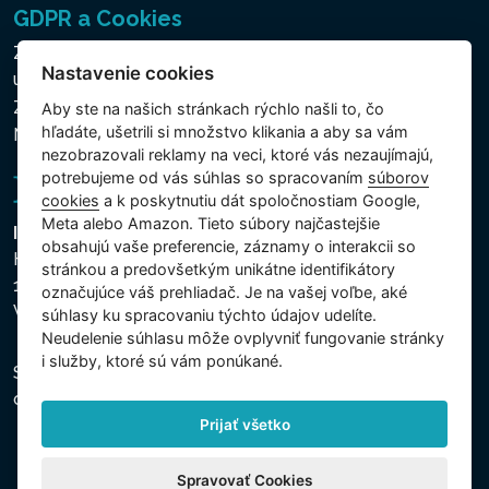
GDPR a Cookies
Zásady ochrany osobných a ďalších spracovávaných
Nastavenie cookies
údajov
Zásady používania súborov cookies
Aby ste na našich stránkach rýchlo našli to, čo
hľadáte, ušetrili si množstvo klikania a aby sa vám
Nastavenie cookies
nezobrazovali reklamy na veci, ktoré vás nezaujímajú,
potrebujeme od vás súhlas so spracovaním
súborov
cookies
a k poskytnutiu dát spoločnostiam Google,
Meta alebo Amazon. Tieto súbory najčastejšie
Intex Trading, s.r.o.
obsahujú vaše preferencie, záznamy o interakcii so
Hradecká 2526/3
stránkou a predovšetkým unikátne identifikátory
130 00 Praha 3
označujúce váš prehliadač. Je na vašej voľbe, aké
Vinohrady - Česká republika
súhlasy ku spracovaniu týchto údajov udelíte.
Neudelenie súhlasu mȏže ovplyvniť fungovanie stránky
i služby, ktoré sú vám ponúkané.
Spoločnosť je zapísaná na Mestskom súde v Prahe,
oddiel C, vložka 74759, IČO 26150808, DIČ CZ26150808.
Prijať všetko
Spravovať Cookies