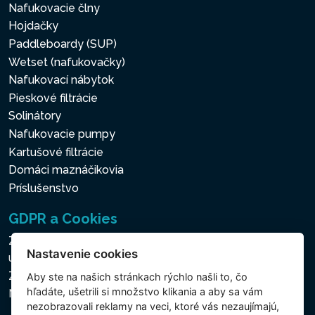
Nafukovacie člny
Hojdačky
Paddleboardy (SUP)
Wetset (nafukovačky)
Nafukovací nábytok
Pieskové filtrácie
Solinátory
Nafukovacie pumpy
Kartušové filtrácie
Domáci maznáčikovia
Príslušenstvo
GDPR a Cookies
Zásady ochrany osobných a ďalších spracovávaných
Nastavenie cookies
údajov
Zásady používania súborov cookies
Aby ste na našich stránkach rýchlo našli to, čo
hľadáte, ušetrili si množstvo klikania a aby sa vám
Nastavenie cookies
nezobrazovali reklamy na veci, ktoré vás nezaujímajú,