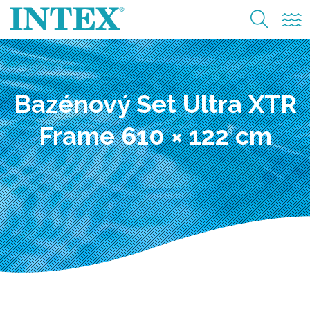
Bazénový Set Ultra XTR
Frame 610 × 122 cm