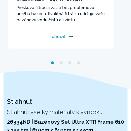
Piesková filtrácia zaistí bezproblémovú
údržbu bazéna. Kvalitná filtrácia udržuje vašu
bazénovú vodu čistú a sviežu.
zobraziť
Stiahnuť
Stiahnuť všetky materiály k výrobku
26334ND | Bazénový Set Ultra XTR Frame 610
× 122 cm | 610cm x 610cm x 122cm