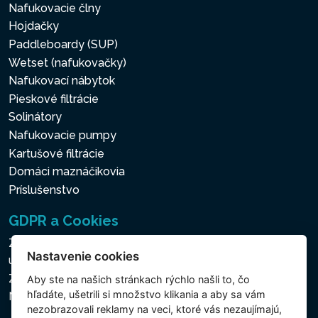
Nafukovacie člny
Hojdačky
Paddleboardy (SUP)
Wetset (nafukovačky)
Nafukovací nábytok
Pieskové filtrácie
Solinátory
Nafukovacie pumpy
Kartušové filtrácie
Domáci maznáčikovia
Príslušenstvo
GDPR a Cookies
Zásady ochrany osobných a ďalších spracovávaných
Nastavenie cookies
údajov
Zásady používania súborov cookies
Aby ste na našich stránkach rýchlo našli to, čo
hľadáte, ušetrili si množstvo klikania a aby sa vám
Nastavenie cookies
nezobrazovali reklamy na veci, ktoré vás nezaujímajú,