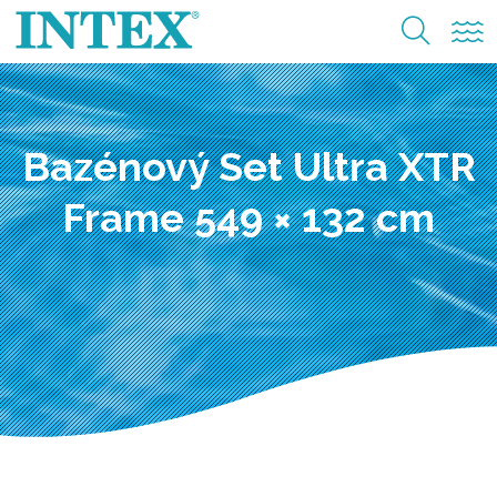
Bazénový Set Ultra XTR
Frame 549 × 132 cm