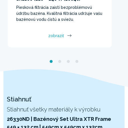
Piesková filtrácia zaistí bezproblémovú
údržbu bazéna. Kvalitná filtrácia udržuje vašu
bazénovú vodu čistú a sviežu.
zobraziť
Stiahnuť
Stiahnuť všetky materiály k výrobku
26330ND | Bazénový Set Ultra XTR Frame
549 × 132 cm | 549cm x 549cm x 132cm