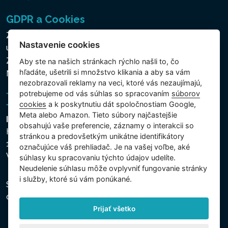
GDPR a Cookies
Zásady ochrany osobných a ďalších spracovávaných
Nastavenie cookies
údajov
Zásady používania súborov cookies
Aby ste na našich stránkach rýchlo našli to, čo
hľadáte, ušetrili si množstvo klikania a aby sa vám
Nastavenie cookies
nezobrazovali reklamy na veci, ktoré vás nezaujímajú,
potrebujeme od vás súhlas so spracovaním
súborov
cookies
a k poskytnutiu dát spoločnostiam Google,
Meta alebo Amazon. Tieto súbory najčastejšie
Intex Trading, s.r.o.
obsahujú vaše preferencie, záznamy o interakcii so
Hradecká 2526/3
stránkou a predovšetkým unikátne identifikátory
130 00 Praha 3
označujúce váš prehliadač. Je na vašej voľbe, aké
Vinohrady - Česká republika
súhlasy ku spracovaniu týchto údajov udelíte.
Neudelenie súhlasu mȏže ovplyvniť fungovanie stránky
i služby, ktoré sú vám ponúkané.
Spoločnosť je zapísaná na Mestskom súde v Prahe,
oddiel C, vložka 74759, IČO 26150808, DIČ CZ26150808.
Prijať všetko