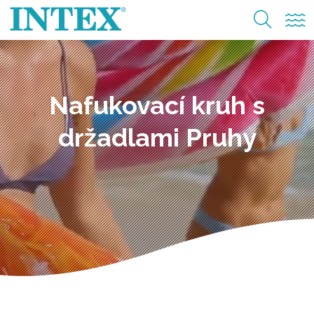
Nafukovací kruh s
držadlami Pruhy