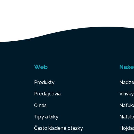
Web
Naše
Produkty
Nadze
Predajcovia
Vírivk
O nás
Nafuk
Tipy a triky
Nafuko
Často kladené otázky
Hojda