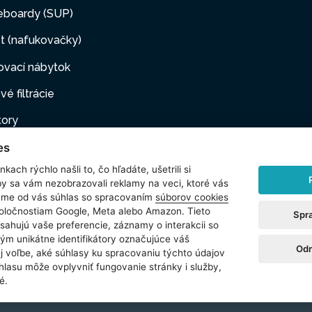
eboardy (SUP)
t (nafukovačky)
ovací nábytok
vé filtrácie
tory
es
ovacie pumpy
kach rýchlo našli to, čo hľadáte, ušetrili si
ové filtrácie
by sa vám nezobrazovali reklamy na veci, ktoré vás
jeme od vás súhlas so spracovaním
súborov cookies
i maznáčikovia
poločnostiam Google, Meta alebo Amazon. Tieto
Spr
sahujú vaše preferencie, záznamy o interakcii so
šenstvo
ým unikátne identifikátory označujúce váš
Odm
ej voľbe, aké súhlasy ku spracovaniu týchto údajov
hlasu mȏže ovplyvniť fungovanie stránky i služby,
é.
reserved.