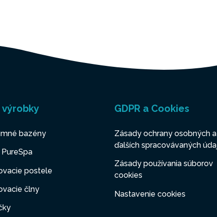
 výrobky
GDPR a Cookies
mné bazény
Zásady ochrany osobných a
ďalších spracovávaných úda
y PureSpa
Zásady používania súborov
ovacie postele
cookies
vacie člny
Nastavenie cookies
čky