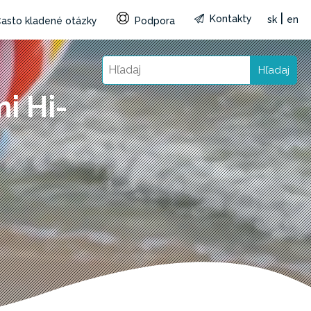
|
Kontakty
sk
en
asto kladené otázky
Podpora
Hľadaj
i Hi-