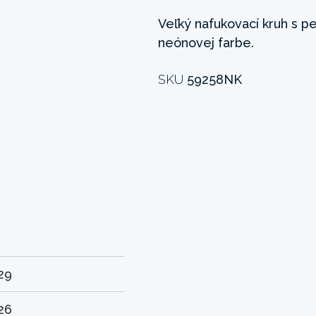
Veľký nafukovací kruh s p
neónovej farbe.
SKU
59258NK
29
26