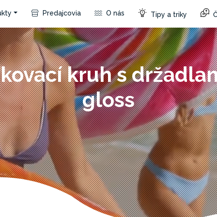
kty
Predajcovia
O nás
Tipy a triky
Č
kovací kruh s držadlam
gloss