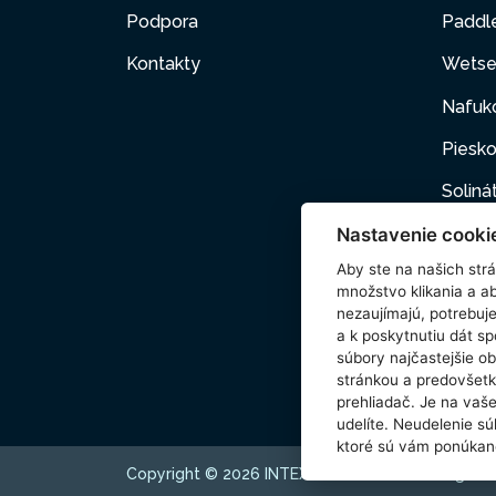
Podpora
Paddl
Kontakty
Wetse
Nafuk
Piesko
Soliná
Nastavenie cooki
Nafuk
Aby ste na našich strán
Kartuš
množstvo klikania a a
nezaujímajú, potrebu
Domác
a k poskytnutiu dát s
súbory najčastejšie ob
Príslu
stránkou a predovšetk
prehliadač. Je na vaš
udelíte. Neudelenie sú
ktoré sú vám ponúkan
Copyright © 2026 INTEX TRADING s.r.o. All rights 