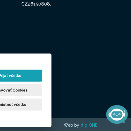
CZ26150808.
Prijať všetko
avovať Cookies
ietnuť všetko
Web by
digiONE