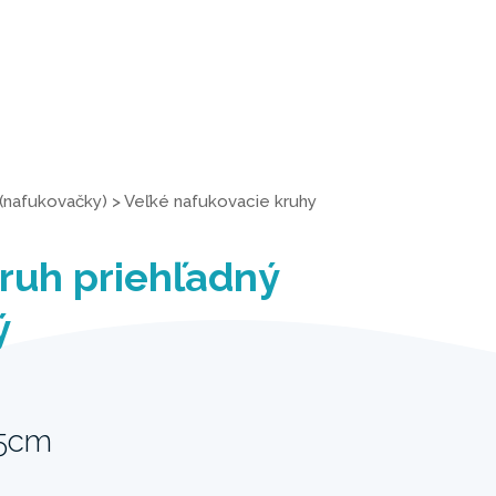
(nafukovačky)
>
Veľké nafukovacie kruhy
ruh priehľadný
ý
15cm