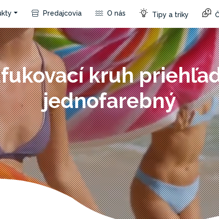
kty
Predajcovia
O nás
Tipy a triky
Č
fukovací kruh priehľa
jednofarebný