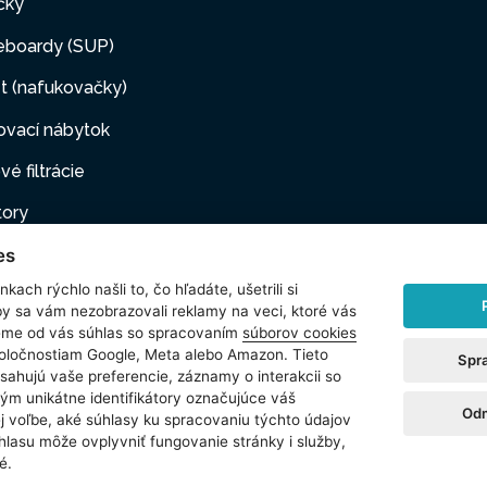
čky
eboardy (SUP)
t (nafukovačky)
ovací nábytok
vé filtrácie
tory
es
ovacie pumpy
kach rýchlo našli to, čo hľadáte, ušetrili si
ové filtrácie
by sa vám nezobrazovali reklamy na veci, ktoré vás
jeme od vás súhlas so spracovaním
súborov cookies
i maznáčikovia
poločnostiam Google, Meta alebo Amazon. Tieto
Spr
sahujú vaše preferencie, záznamy o interakcii so
šenstvo
ým unikátne identifikátory označujúce váš
Odm
ej voľbe, aké súhlasy ku spracovaniu týchto údajov
hlasu mȏže ovplyvniť fungovanie stránky i služby,
é.