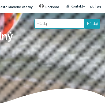
|
Kontakty
sk
en
asto kladené otázky
Podpora
Hľadaj
dný