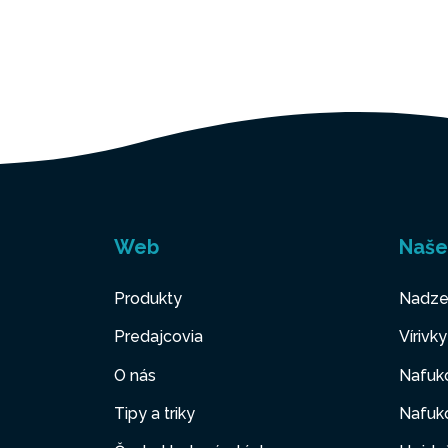
Web
Naše
Produkty
Nadze
Predajcovia
Vírivk
O nás
Nafuk
Tipy a triky
Nafuko