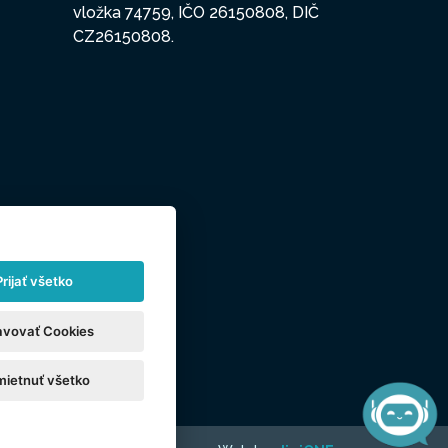
vložka 74759, IČO 26150808, DIČ
CZ26150808.
Prijať všetko
avovať Cookies
ietnuť všetko