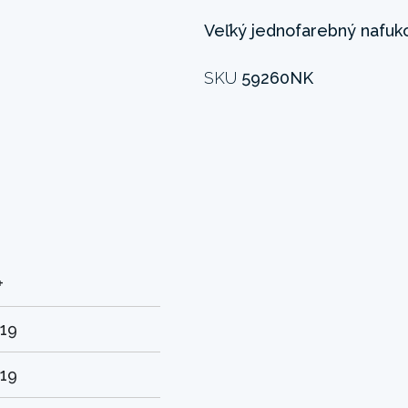
Veľký jednofarebný nafuko
SKU
59260NK
+
.19
.19