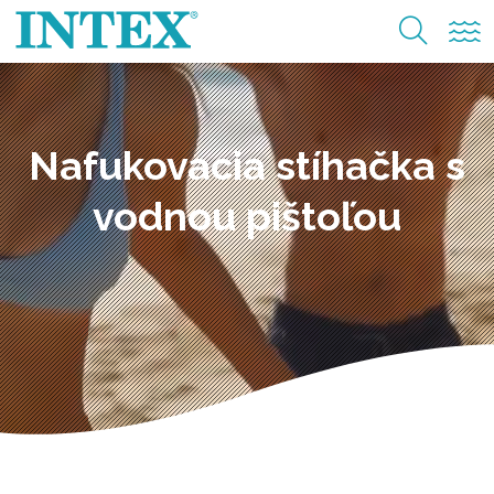
Nafukovacia stíhačka s
vodnou pištoľou