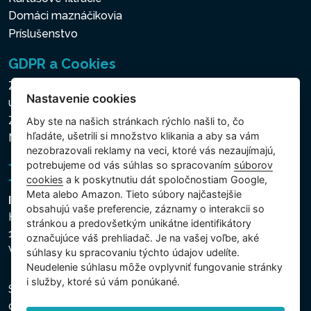
Domáci maznáčikovia
Príslušenstvo
GDPR a Cookies
Zásady ochrany osobných a ďalších spracovávaných
Nastavenie cookies
údajov
Zásady používania súborov cookies
Aby ste na našich stránkach rýchlo našli to, čo
hľadáte, ušetrili si množstvo klikania a aby sa vám
Nastavenie cookies
nezobrazovali reklamy na veci, ktoré vás nezaujímajú,
potrebujeme od vás súhlas so spracovaním
súborov
cookies
a k poskytnutiu dát spoločnostiam Google,
Meta alebo Amazon. Tieto súbory najčastejšie
Intex Trading, s.r.o.
obsahujú vaše preferencie, záznamy o interakcii so
Hradecká 2526/3
stránkou a predovšetkým unikátne identifikátory
130 00 Praha 3
označujúce váš prehliadač. Je na vašej voľbe, aké
Vinohrady - Česká republika
súhlasy ku spracovaniu týchto údajov udelíte.
Neudelenie súhlasu mȏže ovplyvniť fungovanie stránky
i služby, ktoré sú vám ponúkané.
Spoločnosť je zapísaná na Mestskom súde v Prahe,
oddiel C, vložka 74759, IČO 26150808, DIČ CZ26150808.