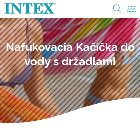
Nafukovacia Kačička do
vody s držadlami