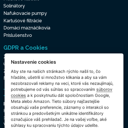
Solinátory
Nafukovacie pumpy
Kartušové filtrácie
Domáci maznáčikovia
Príslušenstvo
GDPR a Cookies
Zásady ochrany osobných a ďalších spracovávaných
Nastavenie cookies
údajov
Zásady používania súborov cookies
Aby ste na našich stránkach rýchlo našli to, čo
hľadáte, ušetrili si množstvo klikania a aby sa vám
Nastavenie cookies
nezobrazovali reklamy na veci, ktoré vás nezaujímajú,
potrebujeme od vás súhlas so spracovaním
súborov
cookies
a k poskytnutiu dát spoločnostiam Google,
Meta alebo Amazon. Tieto súbory najčastejšie
Intex Trading, s.r.o.
obsahujú vaše preferencie, záznamy o interakcii so
Hradecká 2526/3
stránkou a predovšetkým unikátne identifikátory
130 00 Praha 3
označujúce váš prehliadač. Je na vašej voľbe, aké
Vinohrady - Česká republika
súhlasy ku spracovaniu týchto údajov udelíte.