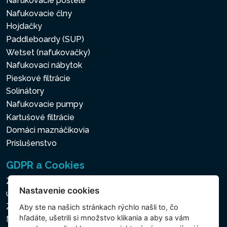
Nafukovacie postele
Nafukovacie člny
Hojdačky
Paddleboardy (SUP)
Wetset (nafukovačky)
Nafukovací nábytok
Pieskové filtrácie
Solinátory
Nafukovacie pumpy
Kartušové filtrácie
Domáci maznáčikovia
Príslušenstvo
GDPR a Cookies
Zásady ochrany osobných a ďalších spracovávaných
Nastavenie cookies
údajov
Zásady používania súborov cookies
Aby ste na našich stránkach rýchlo našli to, čo
hľadáte, ušetrili si množstvo klikania a aby sa vám
Nastavenie cookies