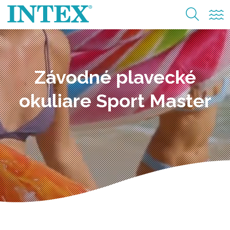
Závodné plavecké
okuliare Sport Master