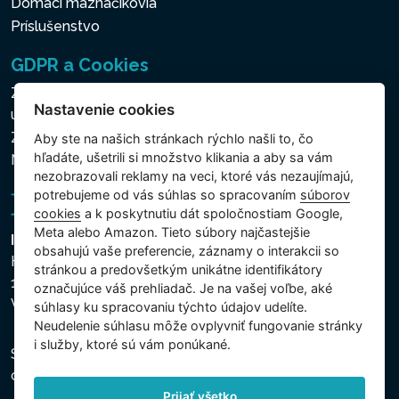
Domáci maznáčikovia
Príslušenstvo
GDPR a Cookies
Zásady ochrany osobných a ďalších spracovávaných
Nastavenie cookies
údajov
Zásady používania súborov cookies
Aby ste na našich stránkach rýchlo našli to, čo
hľadáte, ušetrili si množstvo klikania a aby sa vám
Nastavenie cookies
nezobrazovali reklamy na veci, ktoré vás nezaujímajú,
potrebujeme od vás súhlas so spracovaním
súborov
cookies
a k poskytnutiu dát spoločnostiam Google,
Meta alebo Amazon. Tieto súbory najčastejšie
Intex Trading, s.r.o.
obsahujú vaše preferencie, záznamy o interakcii so
Hradecká 2526/3
stránkou a predovšetkým unikátne identifikátory
130 00 Praha 3
označujúce váš prehliadač. Je na vašej voľbe, aké
Vinohrady - Česká republika
súhlasy ku spracovaniu týchto údajov udelíte.
Neudelenie súhlasu mȏže ovplyvniť fungovanie stránky
i služby, ktoré sú vám ponúkané.
Spoločnosť je zapísaná na Mestskom súde v Prahe,
oddiel C, vložka 74759, IČO 26150808, DIČ CZ26150808.
Prijať všetko