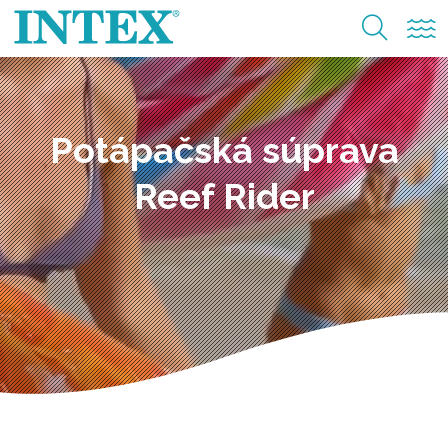
Potápačská súprava
Reef Rider