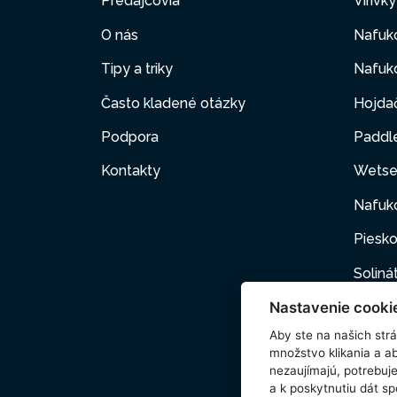
Predajcovia
Vírivk
O nás
Nafuk
Tipy a triky
Nafuko
Často kladené otázky
Hojda
Podpora
Paddl
Kontakty
Wetse
Nafuk
Piesko
Soliná
Nastavenie cooki
Nafuk
Aby ste na našich strán
Kartuš
množstvo klikania a a
nezaujímajú, potrebu
Domác
a k poskytnutiu dát s