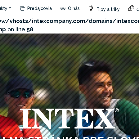
kty
Predajcovia
O nás
Tipy a triky
Č
com/admin/product/api.php?id=2983&not_use_region=
w/vhosts/intexcompany.com/domains/intexco
hp
on line
58