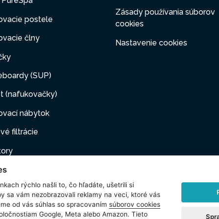
y PureSpa
Zásady používania súborov
ovacie postele
cookies
vacie člny
Nastavenie cookies
čky
eboardy (SUP)
t (nafukovačky)
ovací nábytok
vé filtrácie
tory
es
ovacie pumpy
kach rýchlo našli to, čo hľadáte, ušetrili si
ové filtrácie
by sa vám nezobrazovali reklamy na veci, ktoré vás
jeme od vás súhlas so spracovaním
súborov cookies
i maznáčikovia
poločnostiam Google, Meta alebo Amazon. Tieto
Spr