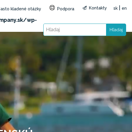
|
Kontakty
sk
en
asto kladené otázky
Podpora
1&reg=SK&lang=sk): Failed to open stream: HTTP
mpany.sk/wp-
Hľadaj