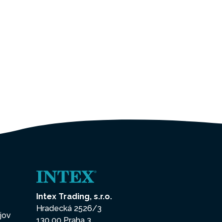
Intex Trading, s.r.o.
Hradecká 2526/3
jov
130 00 Praha 3