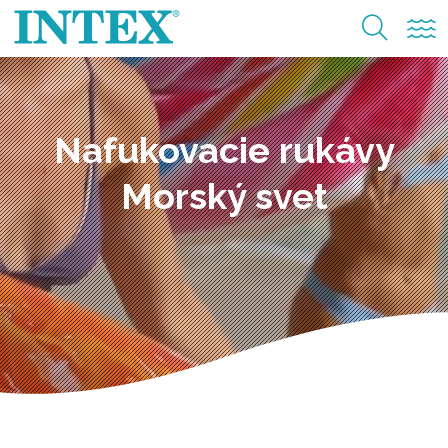
Nafukovacie rukávy
Morský svet