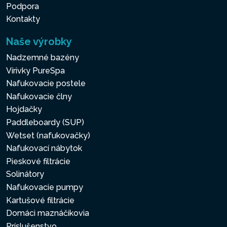
Podpora
Kontakty
Naše výrobky
Nadzemné bazény
Vírivky PureSpa
Nafukovacie postele
Nafukovacie člny
Hojdačky
Paddleboardy (SUP)
Wetset (nafukovačky)
Nafukovací nábytok
Pieskové filtrácie
Solinátory
Nafukovacie pumpy
Kartušové filtrácie
Domáci maznáčikovia
Príslušenstvo