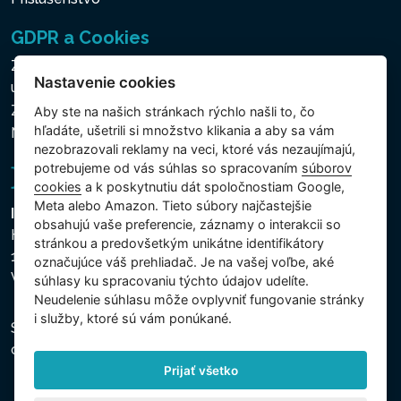
GDPR a Cookies
Zásady ochrany osobných a ďalších spracovávaných
Nastavenie cookies
údajov
Zásady používania súborov cookies
Aby ste na našich stránkach rýchlo našli to, čo
hľadáte, ušetrili si množstvo klikania a aby sa vám
Nastavenie cookies
nezobrazovali reklamy na veci, ktoré vás nezaujímajú,
potrebujeme od vás súhlas so spracovaním
súborov
cookies
a k poskytnutiu dát spoločnostiam Google,
Meta alebo Amazon. Tieto súbory najčastejšie
Intex Trading, s.r.o.
obsahujú vaše preferencie, záznamy o interakcii so
Hradecká 2526/3
stránkou a predovšetkým unikátne identifikátory
130 00 Praha 3
označujúce váš prehliadač. Je na vašej voľbe, aké
Vinohrady - Česká republika
súhlasy ku spracovaniu týchto údajov udelíte.
Neudelenie súhlasu mȏže ovplyvniť fungovanie stránky
i služby, ktoré sú vám ponúkané.
Spoločnosť je zapísaná na Mestskom súde v Prahe,
oddiel C, vložka 74759, IČO 26150808, DIČ CZ26150808.
Prijať všetko