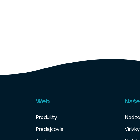
Web
Naše
Produkty
Nadze
Predajcovia
Vírivk