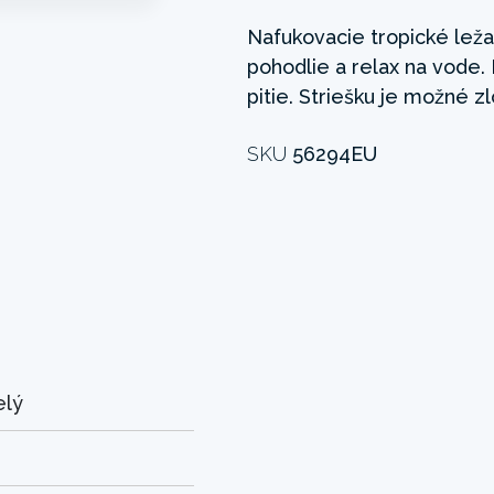
Nafukovacie tropické lež
pohodlie a relax na vode.
pitie. Striešku je možné zlo
SKU
56294EU
elý