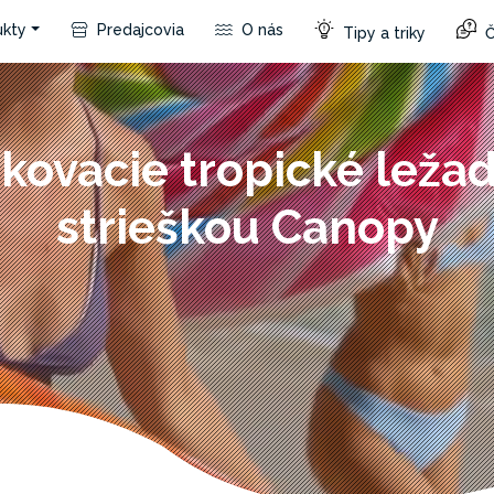
kty
Predajcovia
O nás
Tipy a triky
Č
kovacie tropické ležad
strieškou Canopy