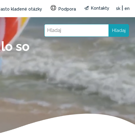
|
Kontakty
sk
en
asto kladené otázky
Podpora
Hľadaj
lo so