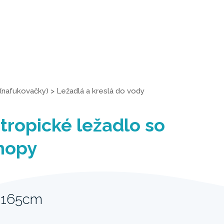
(nafukovačky)
>
Ležadlá a kreslá do vody
tropické ležadlo so
nopy
 165cm