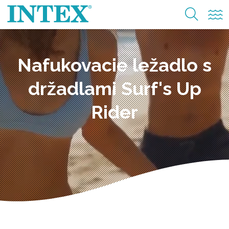
Nafukovacie ležadlo s
držadlami Surf's Up
Rider