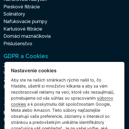
Pieskové filtrácie
Solinátory
Nafukovacie pumpy
Kartušové filtrácie
Domáci maznáčikovia
Príslušenstvo
GDPR a Cookies
Zásady ochrany osobných a ďalších spracovávaných
Nastavenie cookies
údajov
Zásady používania súborov cookies
Aby ste na našich stránkach rýchlo našli to, čo
hľadáte, ušetrili si množstvo klikania a aby sa vám
Nastavenie cookies
nezobrazovali reklamy na veci, ktoré vás nezaujímajú,
potrebujeme od vás súhlas so spracovaním
súborov
cookies
a k poskytnutiu dát spoločnostiam Google,
Meta alebo Amazon. Tieto súbory najčastejšie
Intex Trading, s.r.o.
obsahujú vaše preferencie, záznamy o interakcii so
Hradecká 2526/3
stránkou a predovšetkým unikátne identifikátory
130 00 Praha 3
označujúce váš prehliadač. Je na vašej voľbe, aké