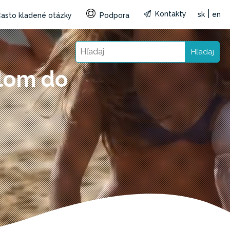
|
Kontakty
sk
en
asto kladené otázky
Podpora
Hľadaj
dlom do