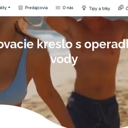
kty
Predajcovia
O nás
Tipy a triky
Č
vacie kreslo s opera
vody