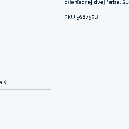
priehľadnej sivej farbe. Súč
SKU
56875EU
elý