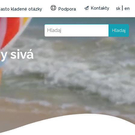
|
Kontakty
sk
en
asto kladené otázky
Podpora
Hľadaj
y sivá