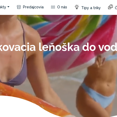
kty
Predajcovia
O nás
Tipy a triky
Č
ovacia leňoška do vod