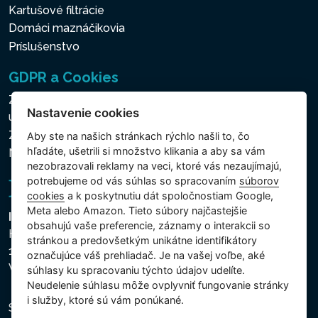
Kartušové filtrácie
Domáci maznáčikovia
Príslušenstvo
GDPR a Cookies
Zásady ochrany osobných a ďalších spracovávaných
Nastavenie cookies
údajov
Zásady používania súborov cookies
Aby ste na našich stránkach rýchlo našli to, čo
hľadáte, ušetrili si množstvo klikania a aby sa vám
Nastavenie cookies
nezobrazovali reklamy na veci, ktoré vás nezaujímajú,
potrebujeme od vás súhlas so spracovaním
súborov
cookies
a k poskytnutiu dát spoločnostiam Google,
Meta alebo Amazon. Tieto súbory najčastejšie
Intex Trading, s.r.o.
obsahujú vaše preferencie, záznamy o interakcii so
Hradecká 2526/3
stránkou a predovšetkým unikátne identifikátory
130 00 Praha 3
označujúce váš prehliadač. Je na vašej voľbe, aké
Vinohrady - Česká republika
súhlasy ku spracovaniu týchto údajov udelíte.
Neudelenie súhlasu mȏže ovplyvniť fungovanie stránky
i služby, ktoré sú vám ponúkané.
Spoločnosť je zapísaná na Mestskom súde v Prahe,