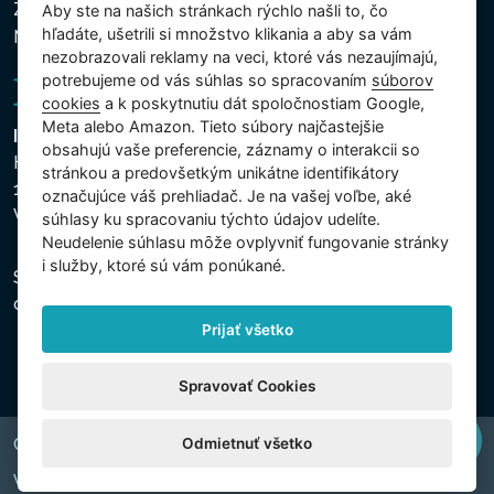
Zásady používania súborov cookies
Aby ste na našich stránkach rýchlo našli to, čo
hľadáte, ušetrili si množstvo klikania a aby sa vám
Nastavenie cookies
nezobrazovali reklamy na veci, ktoré vás nezaujímajú,
potrebujeme od vás súhlas so spracovaním
súborov
cookies
a k poskytnutiu dát spoločnostiam Google,
Meta alebo Amazon. Tieto súbory najčastejšie
Intex Trading, s.r.o.
obsahujú vaše preferencie, záznamy o interakcii so
Hradecká 2526/3
stránkou a predovšetkým unikátne identifikátory
130 00 Praha 3
označujúce váš prehliadač. Je na vašej voľbe, aké
Vinohrady - Česká republika
súhlasy ku spracovaniu týchto údajov udelíte.
Neudelenie súhlasu mȏže ovplyvniť fungovanie stránky
i služby, ktoré sú vám ponúkané.
Spoločnosť je zapísaná na Mestskom súde v Prahe,
oddiel C, vložka 74759, IČO 26150808, DIČ CZ26150808.
Prijať všetko
Spravovať Cookies
Odmietnuť všetko
Copyright © 2026 INTEX TRADING s.r.o. All rights reserved.
Web by
digiONE