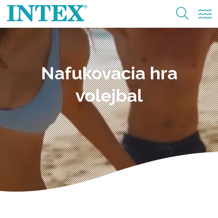
Nafukovacia hra
volejbal