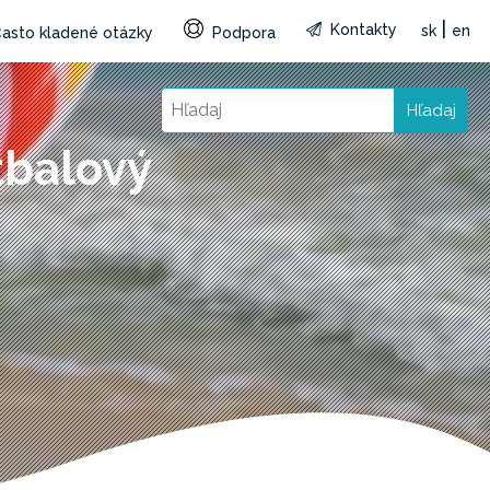
|
Kontakty
sk
en
asto kladené otázky
Podpora
Hľadaj
tbalový