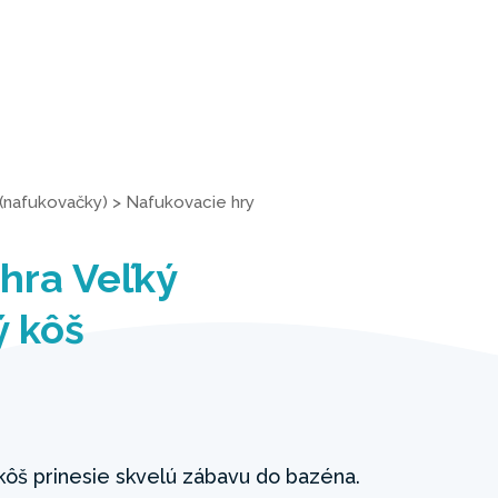
(nafukovačky)
>
Nafukovacie hry
hra Veľký
ý kôš
kôš prinesie skvelú zábavu do bazéna.