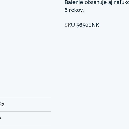
Balenie obsahuje aj nafuk
6 rokov.
SKU
56500NK
82
7