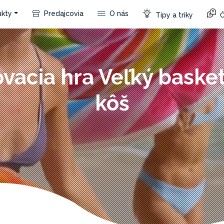
kty
Predajcovia
O nás
Tipy a triky
Č
vacia hra Veľký baske
kôš