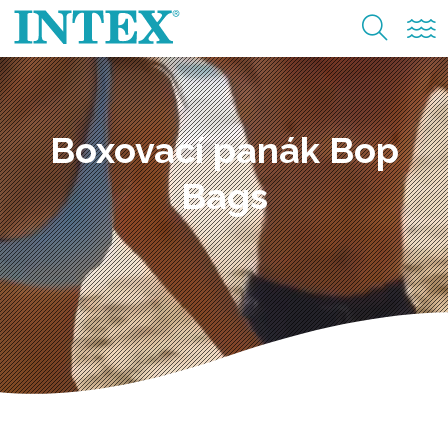
Boxovací panák Bop
Bags