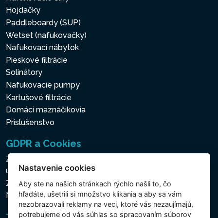
Hojdačky
Paddleboardy (SUP)
Wetset (nafukovačky)
Nafukovací nábytok
Pieskové filtrácie
Solinátory
Nafukovacie pumpy
Kartušové filtrácie
Domáci maznáčikovia
Príslušenstvo
GDPR a Cookies
Zásady ochrany osobných a ďalších spracovávaných
Nastavenie cookies
údajov
Zásady používania súborov cookies
Aby ste na našich stránkach rýchlo našli to, čo
hľadáte, ušetrili si množstvo klikania a aby sa vám
Nastavenie cookies
nezobrazovali reklamy na veci, ktoré vás nezaujímajú,
potrebujeme od vás súhlas so spracovaním
súborov